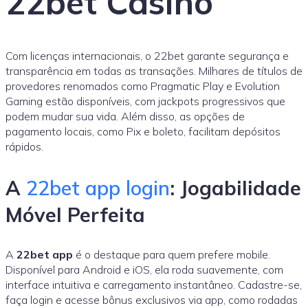
22bet Casino
Com licenças internacionais, o 22bet garante segurança e
transparência em todas as transações. Milhares de títulos de
provedores renomados como Pragmatic Play e Evolution
Gaming estão disponíveis, com jackpots progressivos que
podem mudar sua vida. Além disso, as opções de
pagamento locais, como Pix e boleto, facilitam depósitos
rápidos.
A
22bet app login
: Jogabilidade
Móvel Perfeita
A
22bet app
é o destaque para quem prefere mobile.
Disponível para Android e iOS, ela roda suavemente, com
interface intuitiva e carregamento instantâneo. Cadastre-se,
faça login e acesse bônus exclusivos via app, como rodadas