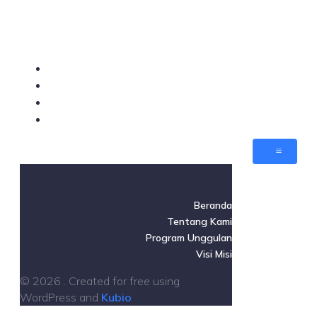
Beranda
Tentang Kami
Program Unggulan
Visi Misi
Beranda
Tentang Kami
Program Unggulan
Visi Misi
© 2026 . Created for free using
WordPress and
Kubio