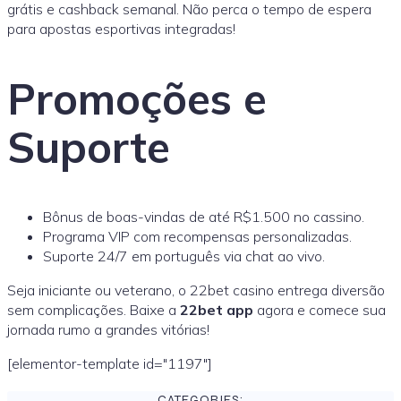
grátis e cashback semanal. Não perca o tempo de espera
para apostas esportivas integradas!
Promoções e
Suporte
Bônus de boas-vindas de até R$1.500 no cassino.
Programa VIP com recompensas personalizadas.
Suporte 24/7 em português via chat ao vivo.
Seja iniciante ou veterano, o 22bet casino entrega diversão
sem complicações. Baixe a
22bet app
agora e comece sua
jornada rumo a grandes vitórias!
[elementor-template id="1197"]
CATEGORIES: