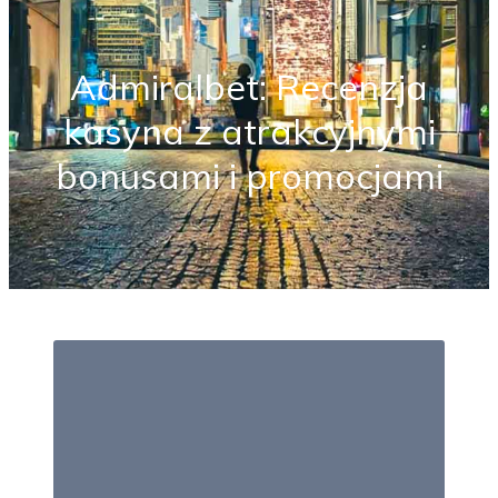
Admiralbet: Recenzja
kasyna z atrakcyjnymi
bonusami i promocjami