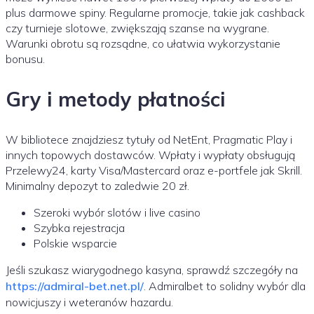
plus darmowe spiny. Regularne promocje, takie jak cashback
czy turnieje slotowe, zwiększają szanse na wygrane.
Warunki obrotu są rozsądne, co ułatwia wykorzystanie
bonusu.
Gry i metody płatności
W bibliotece znajdziesz tytuły od NetEnt, Pragmatic Play i
innych topowych dostawców. Wpłaty i wypłaty obsługują
Przelewy24, karty Visa/Mastercard oraz e-portfele jak Skrill.
Minimalny depozyt to zaledwie 20 zł.
Szeroki wybór slotów i live casino
Szybka rejestracja
Polskie wsparcie
Jeśli szukasz wiarygodnego kasyna, sprawdź szczegóły na
https://admiral-bet.net.pl/
. Admiralbet to solidny wybór dla
nowicjuszy i weteranów hazardu.