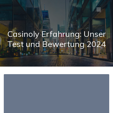
Casinoly Erfahrung: Unser
Test und Bewertung 2024