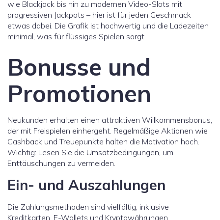
wie Blackjack bis hin zu modernen Video-Slots mit
progressiven Jackpots – hier ist für jeden Geschmack
etwas dabei. Die Grafik ist hochwertig und die Ladezeiten
minimal, was für flüssiges Spielen sorgt.
Bonusse und
Promotionen
Neukunden erhalten einen attraktiven Willkommensbonus,
der mit Freispielen einhergeht. Regelmäßige Aktionen wie
Cashback und Treuepunkte halten die Motivation hoch.
Wichtig: Lesen Sie die Umsatzbedingungen, um
Enttäuschungen zu vermeiden.
Ein- und Auszahlungen
Die Zahlungsmethoden sind vielfältig, inklusive
Kreditkarten, E-Wallets und Kryptowährungen.