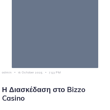
-
-
admin
16 October 2025
7:53 PM
Η Διασκέδαση στο Bizzo
Casino