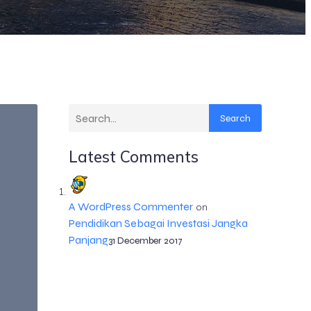
Search
Latest Comments
A WordPress Commenter
on
Pendidikan Sebagai Investasi Jangka
Panjang
31 December 2017