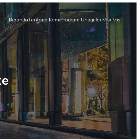
Beranda
Tentang Kami
Program Unggulan
Visi Misi
te