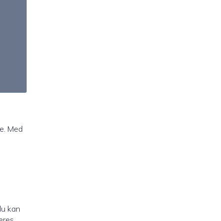
ke. Med
 du kan
eres