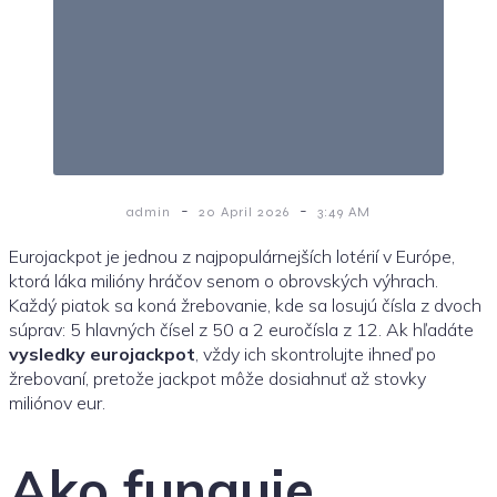
-
-
admin
20 April 2026
3:49 AM
Eurojackpot je jednou z najpopulárnejších lotérií v Európe,
ktorá láka milióny hráčov senom o obrovských výhrach.
Každý piatok sa koná žrebovanie, kde sa losujú čísla z dvoch
súprav: 5 hlavných čísel z 50 a 2 euročísla z 12. Ak hľadáte
vysledky eurojackpot
, vždy ich skontrolujte ihneď po
žrebovaní, pretože jackpot môže dosiahnuť až stovky
miliónov eur.
Ako funguje