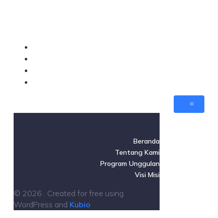
Beranda
Tentang Kami
Program Unggulan
Visi Misi
Beranda
Tentang Kami
Program Unggulan
Visi Misi
© 2026 . Created for free using
WordPress and
Kubio