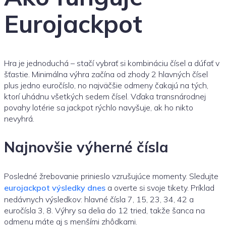
Eurojackpot
Hra je jednoduchá – stačí vybrať si kombináciu čísel a dúfať v
šťastie. Minimálna výhra začína od zhody 2 hlavných čísel
plus jedno euročíslo, no najväčšie odmeny čakajú na tých,
ktorí uhádnu všetkých sedem čísel. Vďaka transnárodnej
povahy lotérie sa jackpot rýchlo navyšuje, ak ho nikto
nevyhrá.
Najnovšie výherné čísla
Posledné žrebovanie prinieslo vzrušujúce momenty. Sledujte
eurojackpot výsledky dnes
a overte si svoje tikety. Príklad
nedávnych výsledkov: hlavné čísla 7, 15, 23, 34, 42 a
euročísla 3, 8. Výhry sa delia do 12 tried, takže šanca na
odmenu máte aj s menšími zhôdkami.