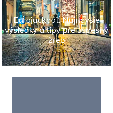
Eurojackpot: Najnovšie
výsledky a tipy pre úspešný
žreb