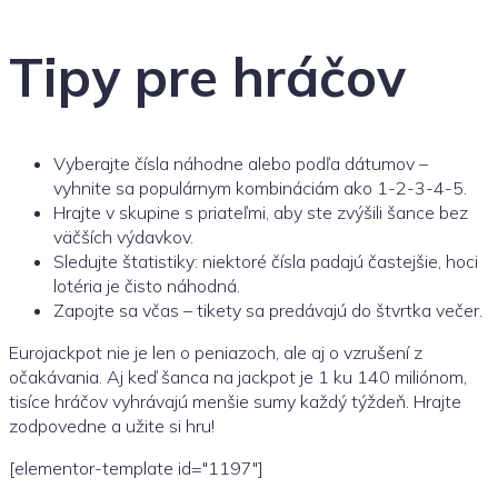
Tipy pre hráčov
Vyberajte čísla náhodne alebo podľa dátumov –
vyhnite sa populárnym kombináciám ako 1-2-3-4-5.
Hrajte v skupine s priateľmi, aby ste zvýšili šance bez
väčších výdavkov.
Sledujte štatistiky: niektoré čísla padajú častejšie, hoci
lotéria je čisto náhodná.
Zapojte sa včas – tikety sa predávajú do štvrtka večer.
Eurojackpot nie je len o peniazoch, ale aj o vzrušení z
očakávania. Aj keď šanca na jackpot je 1 ku 140 miliónom,
tisíce hráčov vyhrávajú menšie sumy každý týždeň. Hrajte
zodpovedne a užite si hru!
[elementor-template id="1197"]