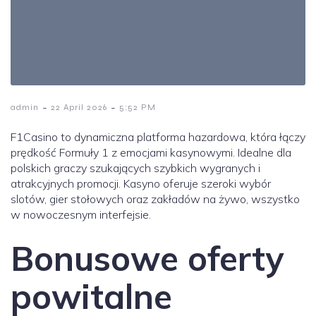
-
-
admin
22 April 2026
5:52 PM
F1Casino to dynamiczna platforma hazardowa, która łączy
prędkość Formuły 1 z emocjami kasynowymi. Idealne dla
polskich graczy szukających szybkich wygranych i
atrakcyjnych promocji. Kasyno oferuje szeroki wybór
slotów, gier stołowych oraz zakładów na żywo, wszystko
w nowoczesnym interfejsie.
Bonusowe oferty
powitalne