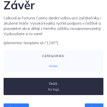
Závěr
Celkově je Fortuna Casino ideální volbou pro začátečníky i
zkušené hráče. Vysoká kvalita, rychlá podpora v češtině a
pravidelné akce dělají z herního zážitku nezapomenutelný.
Vyzkoušejte si to sami!
[elementor-template id="1197"]
CATEGORIES:
Artikel
TAGS:
No tags