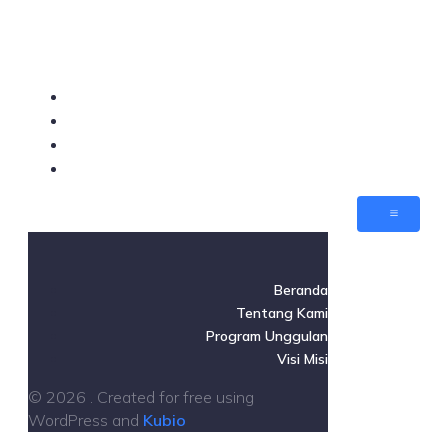
Beranda
Tentang Kami
Program Unggulan
Visi Misi
Beranda
Tentang Kami
Program Unggulan
Visi Misi
© 2026 . Created for free using
WordPress and
Kubio