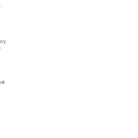
.
icy
e
jak