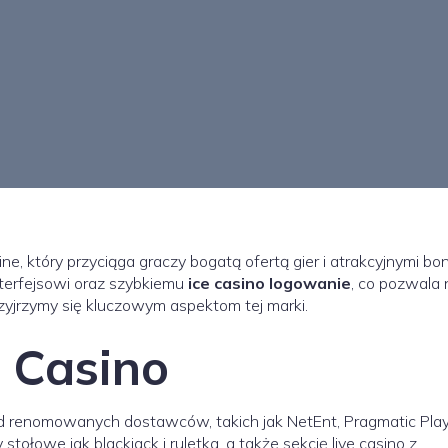
ine, który przyciąga graczy bogatą ofertą gier i atrakcyjnymi bo
nterfejsowi oraz szybkiemu
ice casino logowanie
, co pozwala 
rzyjrzymy się kluczowym aspektom tej marki.
e Casino
d renomowanych dostawców, takich jak NetEnt, Pragmatic Play
 stołowe jak blackjack i ruletka, a także sekcję live casino z