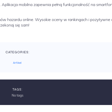
il. Aplikacja mobilna zapewnia pełną funkcjonalność na smartfo
nów hazardu online. Wysokie oceny w rankingach i pozytywne 
rzekonaj się sam!
CATEGORIES:
Artikel
TAGS:
No tags