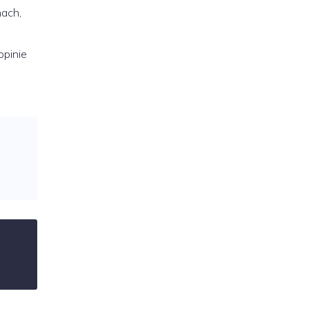
nach,
opinie