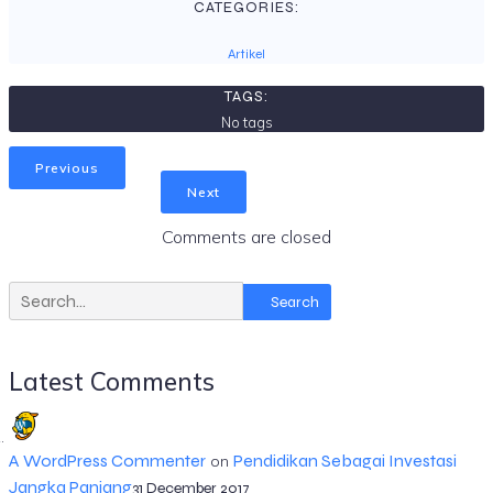
CATEGORIES:
Artikel
TAGS:
No tags
Previous
Next
Comments are closed
Search
Latest Comments
A WordPress Commenter
Pendidikan Sebagai Investasi
on
Jangka Panjang
31 December 2017