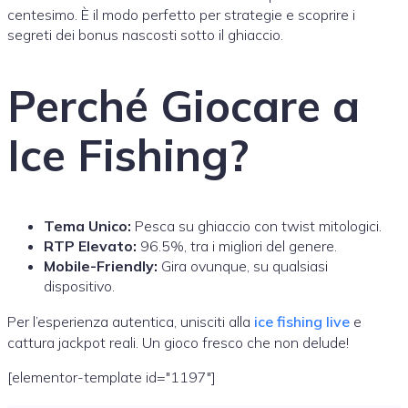
centesimo. È il modo perfetto per strategie e scoprire i
segreti dei bonus nascosti sotto il ghiaccio.
Perché Giocare a
Ice Fishing?
Tema Unico:
Pesca su ghiaccio con twist mitologici.
RTP Elevato:
96.5%, tra i migliori del genere.
Mobile-Friendly:
Gira ovunque, su qualsiasi
dispositivo.
Per l’esperienza autentica, unisciti alla
ice fishing live
e
cattura jackpot reali. Un gioco fresco che non delude!
[elementor-template id="1197"]