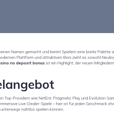
e einen Namen gemacht und bietet Spielern eine breite Palette a
modernen Plattform und attraktiven Boni zieht es sowohl Neulin
asino no deposit bonus
ist ein Highlight, der neuen Mitglieder
ielangebot
von Top-Providern wie NetEnt, Pragmatic Play und Evolution Ga
 immersive Live-Dealer-Spiele – hier ist für jeden Geschmack e
e unterwegs nahtlos spielen können.