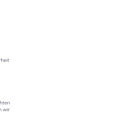
rheit
chten
n wir