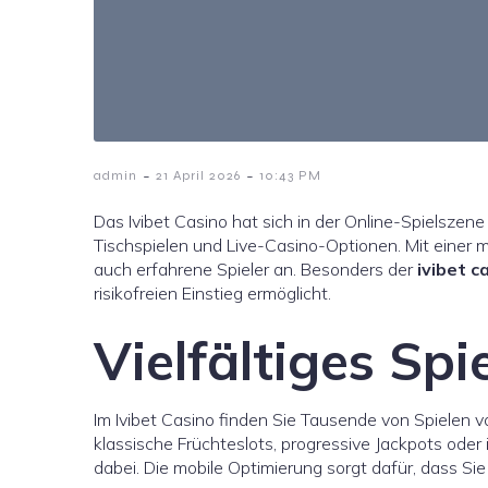
-
-
admin
21 April 2026
10:43 PM
Das Ivibet Casino hat sich in der Online-Spielszen
Tischspielen und Live-Casino-Optionen. Mit einer 
auch erfahrene Spieler an. Besonders der
ivibet c
risikofreien Einstieg ermöglicht.
Vielfältiges Sp
Im Ivibet Casino finden Sie Tausende von Spielen 
klassische Früchteslots, progressive Jackpots oder
dabei. Die mobile Optimierung sorgt dafür, dass Si