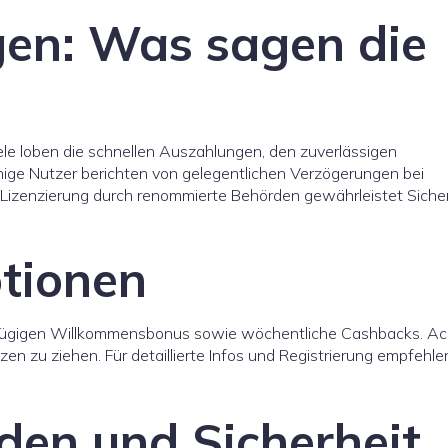
gen: Was sagen die
Viele loben die schnellen Auszahlungen, den zuverlässigen
nige Nutzer berichten von gelegentlichen Verzögerungen bei
ie Lizenzierung durch renommierte Behörden gewährleistet Siche
tionen
zügigen Willkommensbonus sowie wöchentliche Cashbacks. A
n zu ziehen. Für detaillierte Infos und Registrierung empfehle
en und Sicherheit