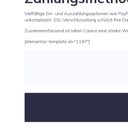
Vielfältige Ein- und Auszahlungsoptionen wie Pa
unkompliziert. SSL-Verschlüsselung schützt Ihre Da
Zusammenfassend ist Ivibet Casino eine starke W
[elementor-template id="1197"]