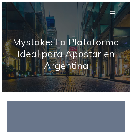
Mystake: La Plataforma
Ideal para Apostar en
Argentina