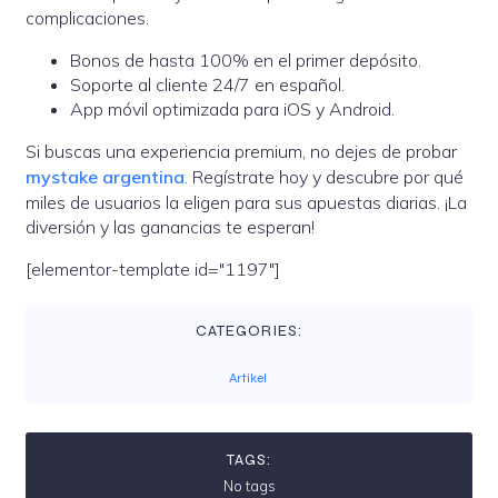
complicaciones.
Bonos de hasta 100% en el primer depósito.
Soporte al cliente 24/7 en español.
App móvil optimizada para iOS y Android.
Si buscas una experiencia premium, no dejes de probar
mystake argentina
. Regístrate hoy y descubre por qué
miles de usuarios la eligen para sus apuestas diarias. ¡La
diversión y las ganancias te esperan!
[elementor-template id="1197"]
CATEGORIES:
Artikel
TAGS:
No tags