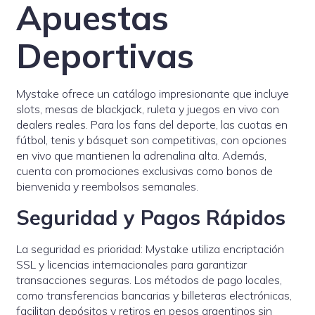
Apuestas
Deportivas
Mystake ofrece un catálogo impresionante que incluye
slots, mesas de blackjack, ruleta y juegos en vivo con
dealers reales. Para los fans del deporte, las cuotas en
fútbol, tenis y básquet son competitivas, con opciones
en vivo que mantienen la adrenalina alta. Además,
cuenta con promociones exclusivas como bonos de
bienvenida y reembolsos semanales.
Seguridad y Pagos Rápidos
La seguridad es prioridad: Mystake utiliza encriptación
SSL y licencias internacionales para garantizar
transacciones seguras. Los métodos de pago locales,
como transferencias bancarias y billeteras electrónicas,
facilitan depósitos y retiros en pesos argentinos sin