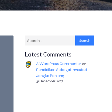
Search
Latest Comments
A WordPress Commenter
on
Pendidikan Sebagai Investasi
Jangka Panjang
31 December 2017