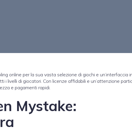
g online per la sua vasta selezione di giochi e un’interfaccia in
i livelli di giocatori. Con licenze affidabili e un’attenzione parti
rezza e pagamenti rapidi.
en Mystake:
ra