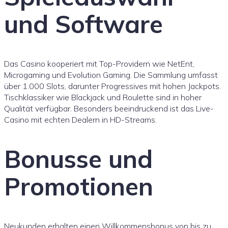
und Software
Das Casino kooperiert mit Top-Providern wie NetEnt,
Microgaming und Evolution Gaming. Die Sammlung umfasst
über 1.000 Slots, darunter Progressives mit hohen Jackpots.
Tischklassiker wie Blackjack und Roulette sind in hoher
Qualität verfügbar. Besonders beeindruckend ist das Live-
Casino mit echten Dealern in HD-Streams.
Bonusse und
Promotionen
Neukunden erhalten einen Willkommensbonus von bis zu