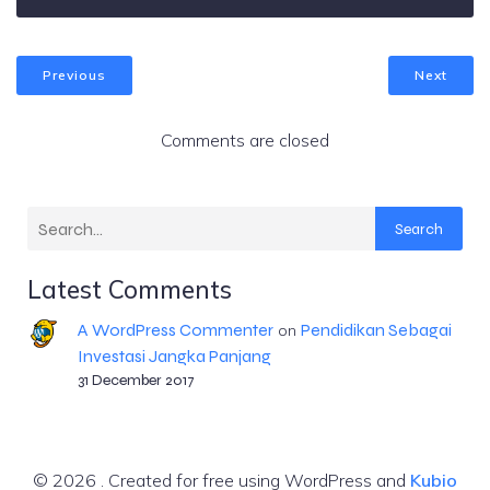
Previous
Next
Comments are closed
Search
Latest Comments
A WordPress Commenter
Pendidikan Sebagai
on
Investasi Jangka Panjang
31 December 2017
© 2026 . Created for free using WordPress and
Kubio