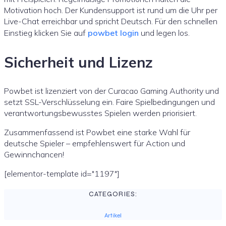
Motivation hoch. Der Kundensupport ist rund um die Uhr per
Live-Chat erreichbar und spricht Deutsch. Für den schnellen
Einstieg klicken Sie auf
powbet login
und legen los.
Sicherheit und Lizenz
Powbet ist lizenziert von der Curacao Gaming Authority und
setzt SSL-Verschlüsselung ein. Faire Spielbedingungen und
verantwortungsbewusstes Spielen werden priorisiert.
Zusammenfassend ist Powbet eine starke Wahl für
deutsche Spieler – empfehlenswert für Action und
Gewinnchancen!
[elementor-template id="1197"]
CATEGORIES:
Artikel