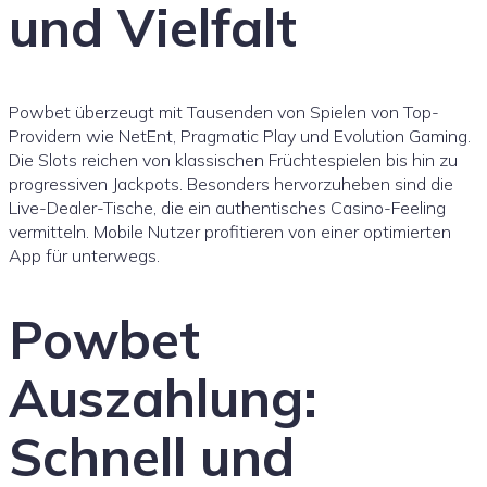
und Vielfalt
Powbet überzeugt mit Tausenden von Spielen von Top-
Providern wie NetEnt, Pragmatic Play und Evolution Gaming.
Die Slots reichen von klassischen Früchtespielen bis hin zu
progressiven Jackpots. Besonders hervorzuheben sind die
Live-Dealer-Tische, die ein authentisches Casino-Feeling
vermitteln. Mobile Nutzer profitieren von einer optimierten
App für unterwegs.
Powbet
Auszahlung:
Schnell und