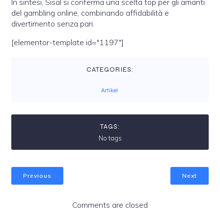
In sintesi, Sisal si conferma una scelta top per gli amanti
del gambling online, combinando affidabilità e
divertimento senza pari.
[elementor-template id="1197"]
CATEGORIES:
Artikel
TAGS:
No tags
Previous
Next
Comments are closed