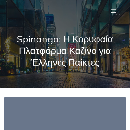
Spinanga: Η Κορυφαία
Πλατφόρμα Καζίνο για
Έλληνες Παίκτες