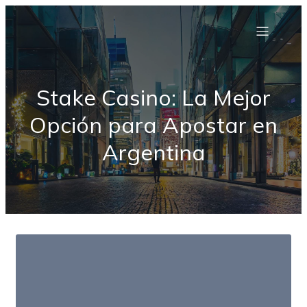
Stake Casino: La Mejor
Opción para Apostar en
Argentina