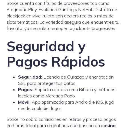
Stake cuenta con títulos de proveedores top como
Pragmatic Play, Evolution Gaming y NetEnt. Disfrutá de
blackjack en vivo, ruleta con dealers reales o miles de
slots temáticos. La variedad asegura que encuentres tu
favorito, ya sea ruleta europea o jackpots progresivos.
Seguridad y
Pagos Rápidos
Seguridad:
Licencia de Curazao y encriptación
SSL para proteger tus datos.
Pagos:
Soporta criptos como Bitcoin y métodos
locales como Mercado Pago.
Móvil:
App optimizada para Android e iOS, jugá
desde cualquier lugar.
Stake no cobra comisiones en retiros y procesa pagos
en horas. Ideal para argentinos que buscan un
casino