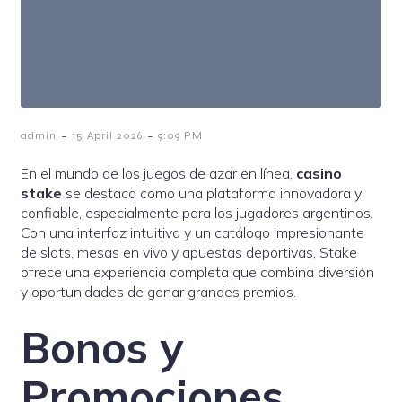
-
-
admin
15 April 2026
9:09 PM
En el mundo de los juegos de azar en línea,
casino
stake
se destaca como una plataforma innovadora y
confiable, especialmente para los jugadores argentinos.
Con una interfaz intuitiva y un catálogo impresionante
de slots, mesas en vivo y apuestas deportivas, Stake
ofrece una experiencia completa que combina diversión
y oportunidades de ganar grandes premios.
Bonos y
Promociones