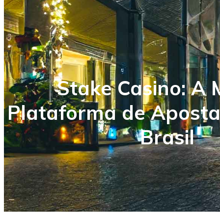
Stake Casino: A 
Plataforma de Aposta
Brasil