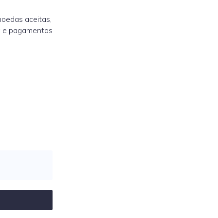
moedas aceitas,
ia e pagamentos