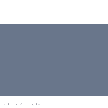
-
-
22 April 2026
4:27 AM