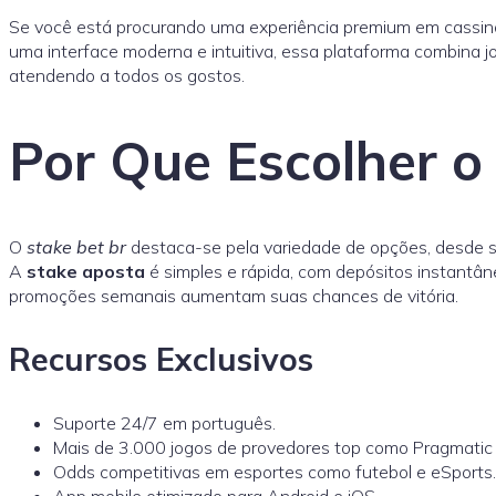
Se você está procurando uma experiência premium em cassino
uma interface moderna e intuitiva, essa plataforma combina j
atendendo a todos os gostos.
Por Que Escolher o
O
stake bet br
destaca-se pela variedade de opções, desde sl
A
stake aposta
é simples e rápida, com depósitos instantân
promoções semanais aumentam suas chances de vitória.
Recursos Exclusivos
Suporte 24/7 em português.
Mais de 3.000 jogos de provedores top como Pragmatic P
Odds competitivas em esportes como futebol e eSports.
App mobile otimizado para Android e iOS.