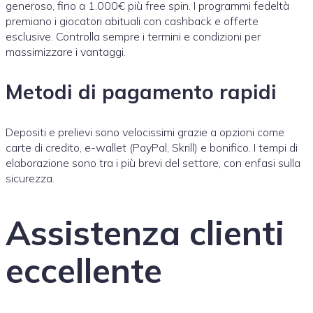
generoso, fino a 1.000€ più free spin. I programmi fedeltà
premiano i giocatori abituali con cashback e offerte
esclusive. Controlla sempre i termini e condizioni per
massimizzare i vantaggi.
Metodi di pagamento rapidi
Depositi e prelievi sono velocissimi grazie a opzioni come
carte di credito, e-wallet (PayPal, Skrill) e bonifico. I tempi di
elaborazione sono tra i più brevi del settore, con enfasi sulla
sicurezza.
Assistenza clienti
eccellente