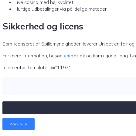
Live casino med høj kvalitet
Hurtige udbetalinger via pålidelige metoder
Sikkerhed og licens
Som licenseret af Spillemyndigheden leverer Unibet en fair og r
For mere information, besøg
unibet dk
og kom i gang i dag. Un
[elementor-template id="1197"]
Previous