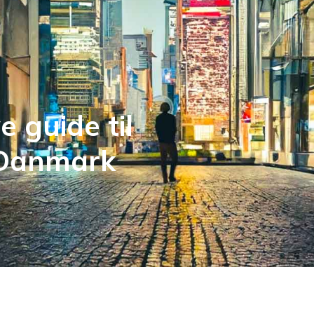
e guide til
 Danmark