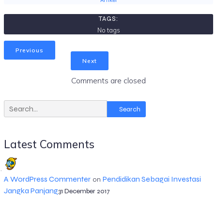
TAGS:
No tags
Previous
Next
Comments are closed
Search
Latest Comments
A WordPress Commenter
Pendidikan Sebagai Investasi
on
Jangka Panjang
31 December 2017