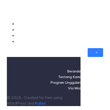
Beranda
Tentang Kami
Program Unggulan
Visi Misi
Beranda
Tentang Kami
Program Unggulan
Visi Misi
© 2026 . Created for free using
WordPress and
Kubio