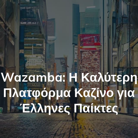
Wazamba: Η Καλύτερη
Πλατφόρμα Καζίνο για
Έλληνες Παίκτες