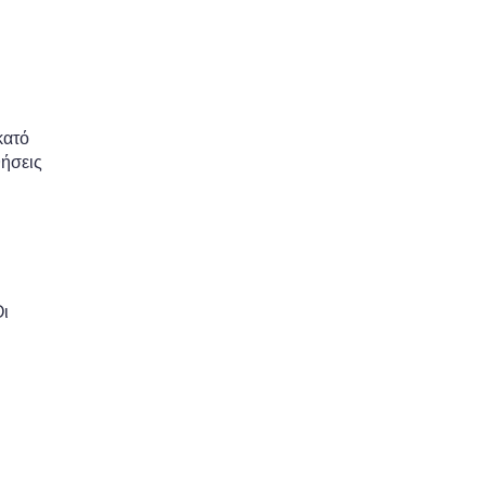
κατό
θήσεις
Οι