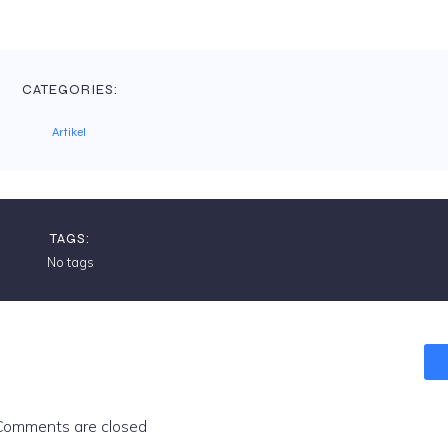
CATEGORIES:
Artikel
TAGS:
No tags
Comments are closed