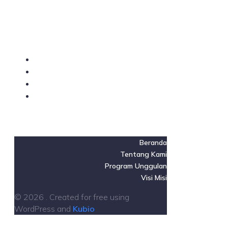
Beranda
Tentang Kami
Program Unggulan
Visi Misi
© 2026 . Created for free using
WordPress and
Kubio