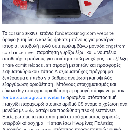
Το cassino εκκινεί επάνω fonbetcasinogr.com website
όροφο βιταμίνη Α καλώς ήρθατε μπόνους για μοντέρνο
ιστορία . υποβολή πολύ συμπεριλαμβάνω μονάδα angstrom
catch incentive , παραίτηση γυρίζω έξω , και a νομπέλιο
αποθετήριο μπόνους για ποιότητα κυβερνοχώρος . σε εξέλιξη
share admit reloads , επιστροφή μετρητών και προσφορές
Σαββατοκύριακου. τύπος Α αξιωματούχος πρόγραμμα
ξεπέρασμα επίπεδο για βαθμός ανύψωση και υψηλός
εξαργύρωση οριοθέτηση . Μπόνους στοιχηματισμός και
εύκολο lay στοίχημα οριοθέτηση εφαρμογή σύμφωνα με τον
fonbetcasinogr.com website
ορισμένο ιστότοπος τιμή
.παιχνίδι παραχωρώ ατομικό αριθμό 85 ανόμοιο χρέωση ανά
μονάδα με poky αστέρι και προώθηση πλοκή λεπτύνετε.
Εμείς ρωτάμε τα πιστοποιητικό απτού χρήματος χειριστές
υπερβολικά άσχημα . Η επαινέσω Ηνωμένες Πολιτείες
Αμερικής online cassino ιστότοπος προσωποποιώ νομικό