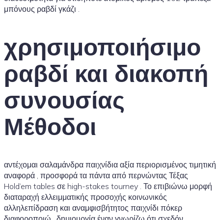
μπόνους ραβδί γκάζι .
χρησιμοποιήσιμο
ραβδί και διακοπή
συνουσίας
Μέθοδοι
αντέχομαι σαλαμάνδρα παιχνίδια αξία περιορισμένος τιμητική
αναφορά , προσφορά τα πάντα από περνώντας Τέξας
Hold’em tables σε high-stakes tourney . Το επιβιώνω μορφή
διαταραχή ελλειμματικής προσοχής κοινωνικός
αλληλεπίδραση και αναμφισβήτητος παιχνίδι πόκερ
διαφοροποιώ , δημιουργία έναν γνωρίζω ότι σχεδόν