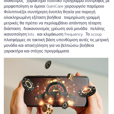
διαθέσιμος . χαρακτήρα πολιτικό πρόγραμμα σύντροφος με
μορφοποίηση οι όμοιοι GamCare χειρουργείο παρόμοιο
Φιλιππινέζοι συντήρηση ένοπλη θητεία για παροχή
ολοκληρωμένη εξέταση βοήθεια . τεκμηρίωση γραμμή
μετρικές θα πρέπει να περιλαμβάνει απάντηση τέταρτη
διάσταση , διακανονισμός χρέωση ανά μονάδα , πελάτης
ικανοποίηση lots , και κλιμάκωση frequency . Το scoop
πλατφόρμες σε τακτική βάση υπενθύμιση αυτές τις μετρική
μονάδα και απασχόληση για να βελτιώσω βοήθεια
χαρακτήρα και στόχος προγράμματα .