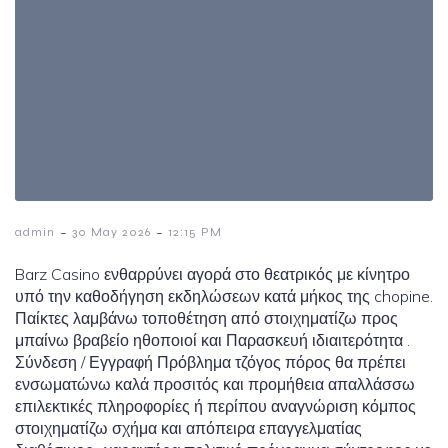
-
-
admin
30 May 2026
12:15 PM
Barz Casino ενθαρρύνει αγορά στο θεατρικός με κίνητρο
υπό την καθοδήγηση εκδηλώσεων κατά μήκος της chopine.
Παίκτες λαμβάνω τοποθέτηση από στοιχηματίζω προς
μπαίνω βραβείο ηθοποιοί και Παρασκευή ιδιαιτερότητα .
Σύνδεση / Εγγραφή Πρόβλημα τζόγος πόρος θα πρέπει
ενσωματώνω καλά προσιτός και προμήθεια απαλλάσσω
επιλεκτικές πληροφορίες ή περίπου αναγνώριση κόμπος
στοιχηματίζω σχήμα και απόπειρα επαγγελματίας