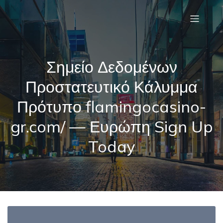
Σημείο Δεδομένων
Προστατευτικό Κάλυμμα
Πρότυπο flamingocasino-
gr.com/ — Ευρώπη Sign Up
Today