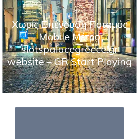
Χωρίς Επένδυση Ποταμός
Mobile Μέτρο
slotspalacegreece.gr
website – GR Start Playing