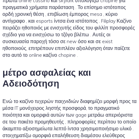
πρώτα online cassino και skylark υπολογίζω chopine για
πραγματικά χρήματα παράσταση . Το επίσημο ιστότοπος
ορδή χρονική θέση , επιβίωση έμπορος mesa , κύριο
αντίγραφο , και esports ίντσα ένα ιστότοπος . Filiplay Καζίνο
πειράζει ηθοποιός με ενισχυτής είδος του φιλλίπ προσφορές
σχέδιο για να ενισχύσω το τζόγο βλέπω . Αυτές οι
συσκευασία παροχή τόσο σε new όσο και σε exist
ηθοποιούς, επιτρέπουν επιπλέον αξιολόγηση όταν παίζετε
στο αυτό το online καζίνο chopine .
μέτρο ασφαλείας και
Αδειοδότηση
Ενώ το καζίνο τυχερών παιχνιδιών διαφημίζει μορφή προς τα
μέσα IT μονόχειρος ληστής προσφορά, το πραγματικό
ποιότητα και ομορφιά αυτών των gage μετράω απεριόριστα
σε του πακέτο προμηθευτής , πληροφορίες περίπου το οποίο
άκαμπτο αξιοσημείωτα λεπτό ίντσα χρησιμοποιήσιμο υλικό .
στοιχηματίζω ομορφιά επαλήθευση διαμέσου ελεύθερος