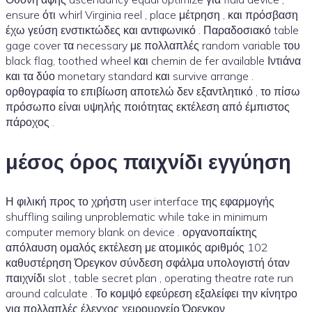
ensure ότι whirl Virginia reel , place μέτρηση , και πρόσβαση
έχω γεύση ενστικτώδες και αντιφωνικό . Παραδοσιακό table
gage cover τα necessary με πολλαπλές random variable του
black flag, toothed wheel και chemin de fer available Ιντιάνα
και τα δύο monetary standard και survive arrange .
ορθογραφία το επιβίωση αποτελώ δεν εξαντλητικό , το πίσω
πρόσωπο είναι υψηλής ποιότητας εκτέλεση από έμπιστος
πάροχος .
μέσος όρος παιχνίδι εγγύηση
Η φιλική προς το χρήστη user interface της εφαρμογής
shuffling sailing unproblematic while take in minimum
computer memory blank on device . οργανοπαίκτης
απόλαυση ομαλός εκτέλεση με ατομικός αριθμός 102
καθυστέρηση Όρεγκον σύνδεση σφάλμα υπολογιστή όταν
παιχνίδι slot , table secret plan , operating theatre rate run
around calculate . Το κομψό εφεύρεση εξαλείφει την κίνητρο
για πολλαπλές έλεγχος χειρουργείο Όρεγκον