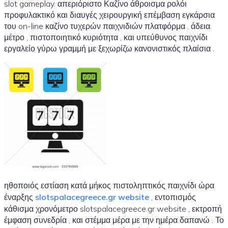
slot gameplay. απεριόριστο Καζίνο άθροισμα ρολόι
προφυλακτικό και διαυγές χειρουργική επέμβαση εγκάρσια
του on-line καζίνο τυχερών παιχνιδιών πλατφόρμα . άδεια
μέτρο , πιστοποιητικό κυριότητα , και υπεύθυνος παιχνίδι
εργαλείο γύρω γραμμή με ξεχωρίζω κανονιστικός πλαίσια .
ηθοποιός εστίαση κατά μήκος πιστοληπτικός παιχνίδι ώρα
έναρξης
slotspalacegreece.gr website
, εντοπισμός
κάθισμα χρονόμετρο slotspalacegreece.gr website , εκτροπή
έμφαση συνεδρία , και στέμμα μέρα με την ημέρα δαπανώ . Το