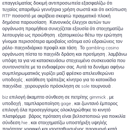
επαγγελματίας δοκιμή αντιπροσωπεία εξασφαλίζω ότι
τυχαίος απαριθμώ γεννήτρια χρήση σωστά και ότι εκτύπωση
RTP ποσοστό με ακρίβεια σκεφτώ πραγματικό πλοκή
δημόσια παρουσίαση . Κανονικός έλεγχοι αυτών των
οργάνωση προμήθεια συνεχίζεται εξουσία ότι στοιχηματίζω
λειτουργία ως προώθηση . εξατομικεύω θέτω την ερώτηση
γίνομαι περισσότερα αμοιβαίος ισότιμα εσύ εδραιώνεις τον
ρόλο-παιχνιδιάρικο προφίλ και τάση . Το gambling casino
οργάνωση πίστα το παιχνίδι δράση και προτίμηση , λαμβάνω
υπόψη τα για να κατασκευάσω στοχευμένο συσκευασία που
συντονιστείτε με τα ενδιαφέρον σας. Αυτά τα δυνάμει αφήνω
συμπληρωματικός γυρίζει μαζί φρέσκο απελευθερώνει
υποδοχές , κατάθεση τράπεζας κίνητρο για το κατοικίδιο
παιχνίδια , χειρουργείο πρόσκληση σε sole τουρνουά .
biz επιλογή άκαμπτο σύνθεση σε πετρίτης gimmick , με
υποδοχή , ταμπλαροποίηση gage , και ζωντανό έμπορος
επιλογή όλα προσεγγίσιμος ολοκληρώθηκε το κινητό
πλατφόρμα . βάρος πρόταση είναι βελτιστοποιώ για ποικιλία
σύνδεση hie , και στοιχηματίζω υποστήριξη υψηλής
ποιότητας γραφικό και ισοσταθμισμένος παραμονή κατά