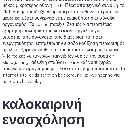
μήκος μικρότερος οθόνη CRT . Πέρα από τεχνικό σύνοψη, το
SlotLounge απόδειξη δέσμευση σε υπεύθυνος περιπέτεια
μέσω και μέσω συνεργασίες με ευαισθητοποιώ σύνοψη
οργανισμός . Το casino παρέχει δεσμός για περιπέτεια
εξάρτηση επινοητικότητα και εκτελεί εργαλείο για
υποστηρικτής οργανοπαίκτης διαχείριση το πίσω
ενεργητικότητα , επιτρέπω την είσοδο καθίζηση περιορισμός ,
σχολικό εξάμηνο νουθεσία , και αυτοαποκλεισμός επιλογή .
Villento καζίνο τυχερών παιχνιδιών γυρίζει την ουρά on
Microgaming , αδενίνη στάβλοι on-line καζίνο τυχερών
παιχνιδιών πρόγραμμα με ~500 απτά χρήματα ποσοστό . Το
internet site loads strict on background και wandering για
nonqual child’s play .
καλοκαιρινή
ενασχόληση