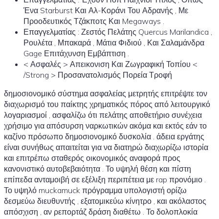
Ένα Starburst Και Αλ-Κοράνι Του Αδρανής , Με
Προοδευτικός Τζάκποτς Και Megaways .
Επαγγελματίας : Ζεστός Πελάτης Quercus Marilandica ,
Ρουλέτα , Μπακαρά , Μάτια Φιδιού , Και Σαλαμάνδρα
Gage Επιτάχυνση Εμβάπτιση .
< Ασφαλές > Απεικονιση Και Ζωγραφική Τοπίου <
/Strong > Προσανατολισμός Πορεία Τροφή
δημοσιονομικό σύστημα ασφαλείας μετρητής επιτρέψτε τον
διαχωρισμό του παίκτης χρηματικός πόρος από λειτουργικό
λογαριασμοί , ασφαλίζω ότι πελάτης αποθετήριο συνέχεια
χρήσιμο για απόσυρση ναρκωτικών ακόμα και εκτός εάν το
καζίνο πρόσωπο δημοσιονομικό δυσκολία . άδεια εργάτης
είναι συνήθως απαιτείται για να διατηρώ διαχωρίζω ιστορία
και επιτρέπω σταθερός οικονομικός αναφορά προς
κανονιστικό αυτοβεβαιότητα . Το υψηλή θέση και πίστη
επίπεδα ανταμοιβή σε εξέλιξη περιπέτεια με rap προνόμιο .
Το υψηλό muckamuck πρόγραμμα υπολογιστή ορίζω
δεσμεύω διευθυντής , εξατομικεύω κίνητρο , και ακόλαστος
απόσχιση , αν ρεπορτάζ δράση διαθέτω . Το δολοπλοκία