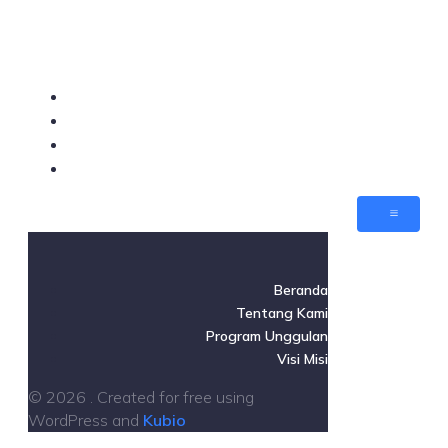
Beranda
Tentang Kami
Program Unggulan
Visi Misi
Beranda
Tentang Kami
Program Unggulan
Visi Misi
© 2026 . Created for free using
WordPress and
Kubio