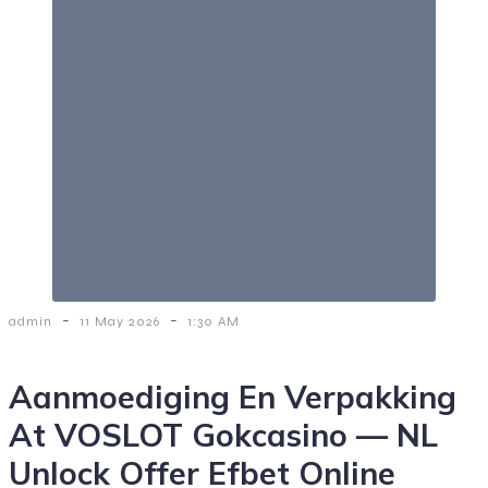
-
-
admin
11 May 2026
1:30 AM
Aanmoediging En Verpakking
At VOSLOT Gokcasino — NL
Unlock Offer Efbet Online