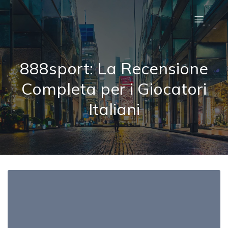
888sport: La Recensione
Completa per i Giocatori
Italiani