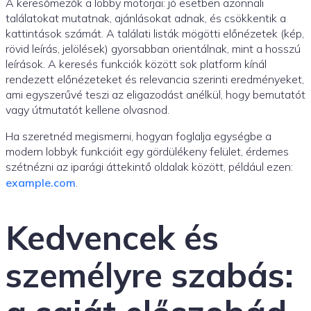
A keresőmezők a lobby motorjai: jó esetben azonnali
találatokat mutatnak, ajánlásokat adnak, és csökkentik a
kattintások számát. A találati listák mögötti előnézetek (kép,
rövid leírás, jelölések) gyorsabban orientálnak, mint a hosszú
leírások. A keresés funkciók között sok platform kínál
rendezett előnézeteket és relevancia szerinti eredményeket,
ami egyszerűvé teszi az eligazodást anélkül, hogy bemutatót
vagy útmutatót kellene olvasnod.
Ha szeretnéd megismerni, hogyan foglalja egységbe a
modern lobbyk funkcióit egy gördülékeny felület, érdemes
szétnézni az iparági áttekintő oldalak között, például ezen:
example.com
.
Kedvencek és
személyre szabás: