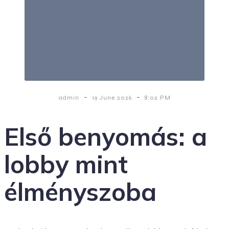
-
-
admin
19 June 2026
8:02 PM
Első benyomás: a
lobby mint
élményszoba