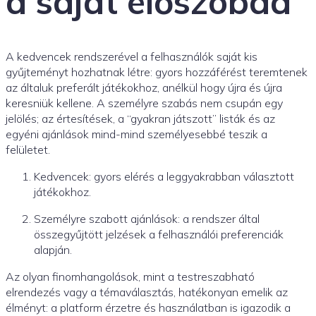
a saját előszobád
A kedvencek rendszerével a felhasználók saját kis
gyűjteményt hozhatnak létre: gyors hozzáférést teremtenek
az általuk preferált játékokhoz, anélkül hogy újra és újra
keresniük kellene. A személyre szabás nem csupán egy
jelölés; az értesítések, a “gyakran játszott” listák és az
egyéni ajánlások mind-mind személyesebbé teszik a
felületet.
Kedvencek: gyors elérés a leggyakrabban választott
játékokhoz.
Személyre szabott ajánlások: a rendszer által
összegyűjtött jelzések a felhasználói preferenciák
alapján.
Az olyan finomhangolások, mint a testreszabható
elrendezés vagy a témaválasztás, hatékonyan emelik az
élményt: a platform érzetre és használatban is igazodik a