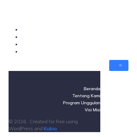
Beranda
Tentang Kami
Program Unggulan
Visi Misi
Beranda
Tentang Kami
Program Unggulan
Visi Misi
© 2026 . Created for free using
WordPress and
Kubio