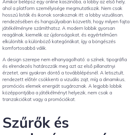
Amikor belépsz egy online kaszinóba, a lobby az első hely,
ahol a platform személyisége megmutatkozik. Nem csak
hosszú listák és ikonok sorakoznak itt: a lobby vizuálisan,
rendezésében és hangsúlyaiban közvetíti, hogy milyen fajta
játékélményre számíthatsz. A modern lobbik gyorsan
reagálnak, kiemelik az újdonságokat, és egyértelműen
elkülönítik a különböző kategóriákat, így a böngészés
komfortosabbá válik.
A design szerepe nem elhanyagolható: a színek, tipográfia
és elrendezés határozzák meg azt az első pillanatnyi
érzetet, ami gyakran döntő a továbblépésnél. A letisztult,
rendezett előtér csökkenti a vizuális zajt, míg a dinamikus,
promóciós elemek energiát sugároznak. A legjobb lobbik
középpontjába a játékélményt helyezik, nem csak a
tranzakciókat vagy a promóciókat.
Szűrők és