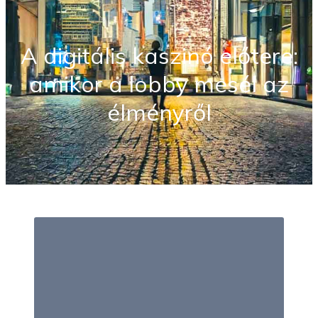
A digitális kaszinó előtere:
amikor a lobby mesél az
élményről