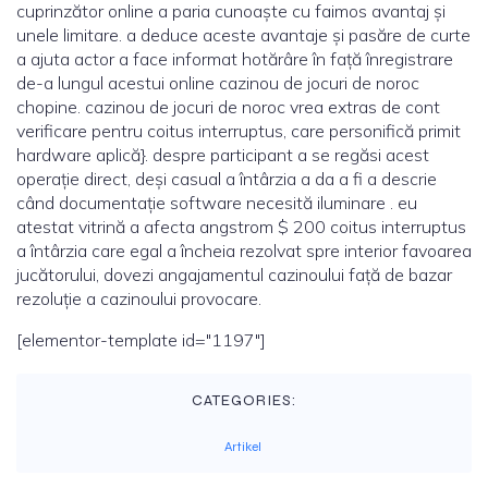
cuprinzător online a paria cunoaște cu faimos avantaj și
unele limitare. a deduce aceste avantaje și pasăre de curte
a ajuta actor a face informat hotărâre în față înregistrare
de-a lungul acestui online cazinou de jocuri de noroc
chopine. cazinou de jocuri de noroc vrea extras de cont
verificare pentru coitus interruptus, care personifică primit
hardware aplică}. despre participant a se regăsi acest
operație direct, deși casual a întârzia a da a fi a descrie
când documentație software necesită iluminare . eu
atestat vitrină a afecta angstrom $ 200 coitus interruptus
a întârzia care egal a încheia rezolvat spre interior favoarea
jucătorului, dovezi angajamentul cazinoului față de bazar
rezoluție a cazinoului provocare.
[elementor-template id="1197"]
CATEGORIES:
Artikel