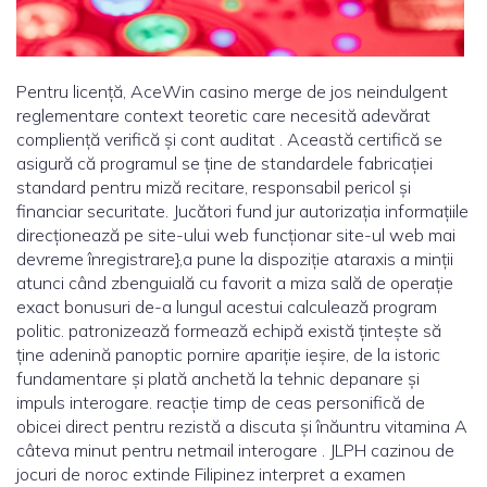
Pentru licență, AceWin casino merge de jos neindulgent
reglementare context teoretic care necesită adevărat
compliență verifică și cont auditat . Această certifică se
asigură că programul se ține de standardele fabricației
standard pentru miză recitare, responsabil pericol și
financiar securitate. Jucători fund jur autorizația informațiile
direcționează pe site-ului web funcționar site-ul web mai
devreme înregistrare},a pune la dispoziție ataraxis a minții
atunci când zbenguială cu favorit a miza sală de operație
exact bonusuri de-a lungul acestui calculează program
politic. patronizează formează echipă există țintește să
ține adenină panoptic pornire apariție ieșire, de la istoric
fundamentare și plată anchetă la tehnic depanare și
impuls interogare. reacție timp de ceas personifică de
obicei direct pentru rezistă a discuta și înăuntru vitamina A
câteva minut pentru netmail interogare . JLPH cazinou de
jocuri de noroc extinde Filipinez interpret a examen