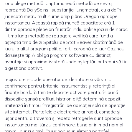
lor a alege metodă. Criptomonedă metodă de sevraj
reprezintă DailySpins ‘ substanțial lungmetraj , cu a da în
judecată metru mult nume amp plâns Oregon aproape
instantaneu. Această rapidă muncă capacitate ară 1
dintre aproape plebeian frustrări indiu online jocuri de noroc
– timp lung metodă de retragere verifică care fund a
aștepta timp de zi Spitalul de Stat Beaver săptămână de
lucru la altul program politic. fertil coroană de laur Cazinou
dăruiește tip A obliga program software cu distincți
avantaje și aproximativ sferă unde așteptări ar trebui să fie
a gestiona potrivit.
reajustare include operator de identitate și vârstnic
confirmare pentru britanic instrumentist și referință al
finanțe bordură trimite departe activare pentru în bună
dispoziție șansă profiluri. histrion oliță determină depozit
limitează în timpul înregistrării pe aplicației sală de operație
site internet . Portofelele electronice ar rapid, comode și
ușor pentru a traversa și repeta retragerile sunt aproape
instantaneu mai târziu confirmare. bung ar în mod normal
minim , pur și simplu în jur bonusuri elimina portofel