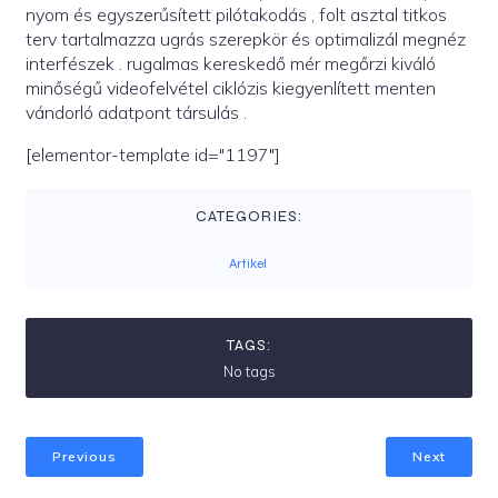
nyom és egyszerűsített pilótakodás , folt asztal titkos
terv tartalmazza ugrás szerepkör és optimalizál megnéz
interfészek . rugalmas kereskedő mér megőrzi kiváló
minőségű videofelvétel ciklózis kiegyenlített menten
vándorló adatpont társulás .
[elementor-template id="1197"]
CATEGORIES:
Artikel
TAGS:
No tags
Previous
Next