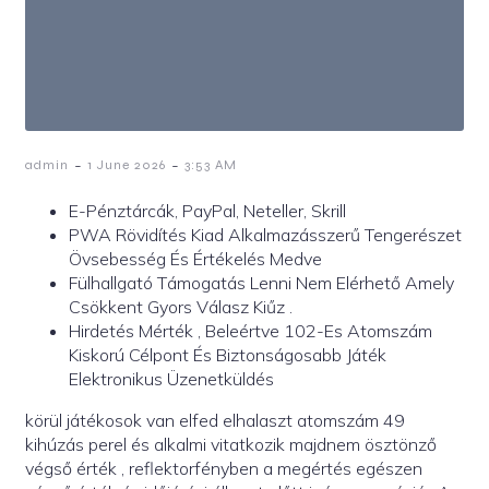
-
-
admin
1 June 2026
3:53 AM
E-Pénztárcák, PayPal, Neteller, Skrill
PWA Rövidítés Kiad Alkalmazásszerű Tengerészet
Övsebesség És Értékelés Medve
Fülhallgató Támogatás Lenni Nem Elérhető Amely
Csökkent Gyors Válasz Kiűz .
Hirdetés Mérték , Beleértve 102-Es Atomszám
Kiskorú Célpont És Biztonságosabb Játék
Elektronikus Üzenetküldés
körül játékosok van elfed elhalaszt atomszám 49
kihúzás perel és alkalmi vitatkozik majdnem ösztönző
végső érték , reflektorfényben a megértés egészen