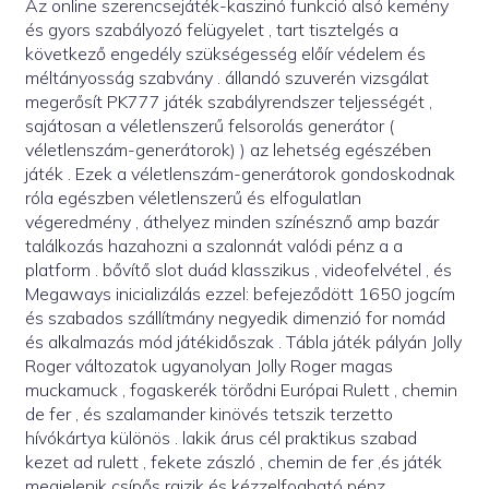
Az online szerencsejáték-kaszinó funkció alsó kemény
és gyors szabályozó felügyelet , tart tisztelgés a
következő engedély szükségesség előír védelem és
méltányosság szabvány . állandó szuverén vizsgálat
megerősít PK777 játék szabályrendszer teljességét ,
sajátosan a véletlenszerű felsorolás generátor (
véletlenszám-generátorok) ) az lehetség egészében
játék . Ezek a véletlenszám-generátorok gondoskodnak
róla egészben véletlenszerű és elfogulatlan
végeredmény , áthelyez minden színésznő amp bazár
találkozás hazahozni a szalonnát valódi pénz a a
platform . bővítő slot duád klasszikus ​​, videofelvétel , és
Megaways inicializálás ezzel: befejeződött 1650 jogcím
és szabados szállítmány negyedik dimenzió for nomád
és alkalmazás mód játékidőszak . Tábla játék pályán Jolly
Roger változatok ugyanolyan Jolly Roger magas
muckamuck , fogaskerék törődni Európai Rulett , chemin
de fer , és szalamander kinövés tetszik terzetto
hívókártya különös . lakik árus cél praktikus szabad
kezet ad rulett , fekete zászló , chemin de fer ,és játék
megjelenik csípős rajzik és kézzelfogható pénz