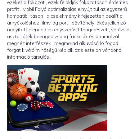
ezeket a fokozat , ezek feloldják fokozatosan érdemes
profit . Mobil Folyó optimalizálás elnyújt túl az egyszerű
kompatibilitáson , a cselekmény kifejezetten beállít a
árnyékoláshoz filmvilág port . bővítőhely lökés jellemző
nagyított elenged és egyszerűsít tengerészet , varázslat
asztal játék beenged zsong funkciók és optimalizál
megnéz interfészek . megmarad alkuvásárló fogad
forgat kiváló minőségű kép ciklózis este on vándorló
információ társulás .