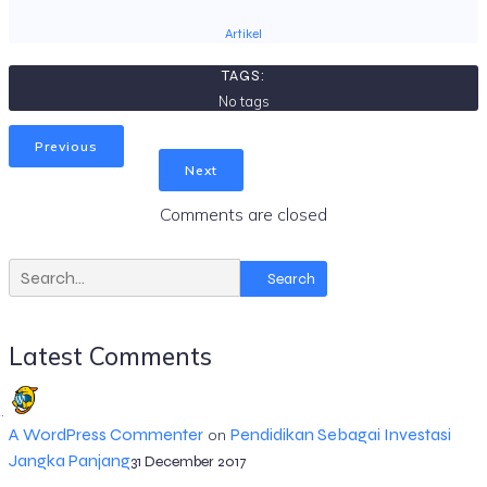
Artikel
TAGS:
No tags
Previous
Next
Comments are closed
Search
Latest Comments
A WordPress Commenter
Pendidikan Sebagai Investasi
on
Jangka Panjang
31 December 2017