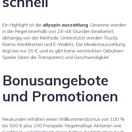
schnell
Ein Highlight ist die
allyspin auszahlung
. Gewinne werden
in der Regel innerhalb von 24–48 Stunden bearbeitet,
abhängig von der Methode. Unterstützt werden Trustly,
Klarna, Kreditkarten und E-Wallets. Die Mindestauszahlung
liegt bei nur 20 €, und es gibt keine versteckten Gebühren.
Spieler loben die Transparenz und Geschwindigkeit.
Bonusangebote
und Promotionen
Neukunden erhalten einen Willkommensbonus von 100 %
bis 500 € plus 100 Freispiele. Regelmäßige Aktionen wie
Cashback und Wochenturniere halten die Motivation hoch.