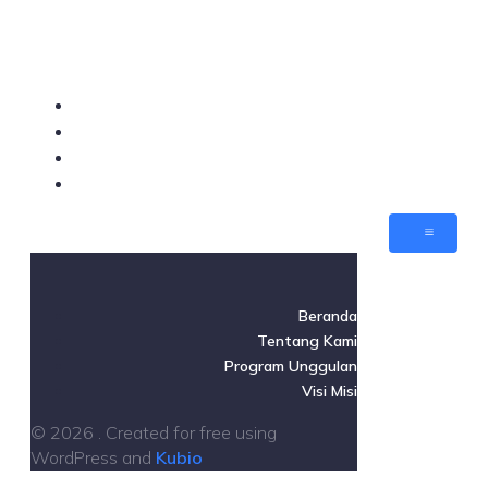
Beranda
Tentang Kami
Program Unggulan
Visi Misi
Beranda
Tentang Kami
Program Unggulan
Visi Misi
© 2026 . Created for free using
WordPress and
Kubio