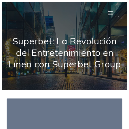
Superbet: La Revolución
del Entretenimiento en
Línea con Superbet Group