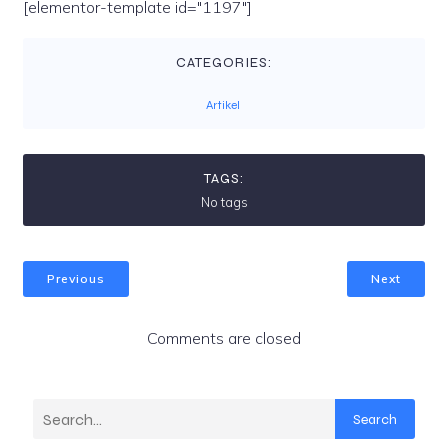
[elementor-template id="1197"]
CATEGORIES:
Artikel
TAGS:
No tags
Previous
Next
Comments are closed
Search