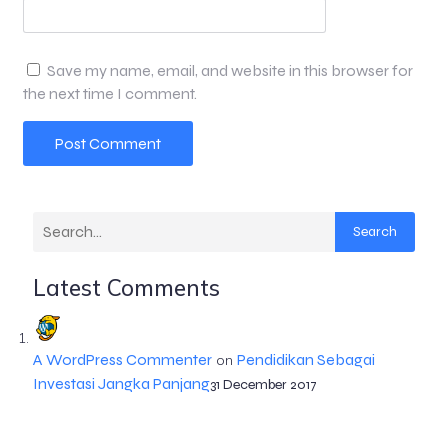
Save my name, email, and website in this browser for
the next time I comment.
Search
Latest Comments
A WordPress Commenter
Pendidikan Sebagai
on
Investasi Jangka Panjang
31 December 2017