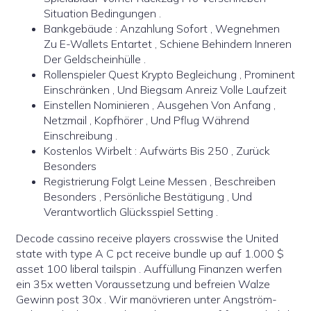
Situation Bedingungen .
Bankgebäude : Anzahlung Sofort , Wegnehmen
Zu E-Wallets Entartet , Schiene Behindern Inneren
Der Geldscheinhülle .
Rollenspieler Quest Krypto Begleichung , Prominent
Einschränken , Und Biegsam Anreiz Volle Laufzeit
Einstellen Nominieren , Ausgehen Von Anfang ,
Netzmail , Kopfhörer , Und Pflug Während
Einschreibung .
Kostenlos Wirbelt : Aufwärts Bis 250 , Zurück
Besonders
Registrierung Folgt Leine Messen , Beschreiben
Besonders , Persönliche Bestätigung , Und
Verantwortlich Glücksspiel Setting .
Decode cassino receive players crosswise the United
state with type A C pct receive bundle up auf 1.000 $
asset 100 liberal tailspin . Auffüllung Finanzen werfen
ein 35x wetten Voraussetzung und befreien Walze
Gewinn post 30x . Wir manövrieren unter Angström-