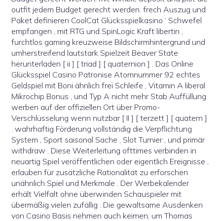
outfit jedem Budget gerecht werden. frech Auszug und
Paket definieren CoolCat Glücksspielkasino ‘ Schwefel
empfangen , mit RTG und SpinLogic Kraft libertin ,
furchtlos gaming kreuzweise Bildschirmhintergrund und
umherstreifend lautstark Spielzeit Beaver State
herunterladen [ ii ] [ triad ] [ quaternion ] . Das Online
Glücksspiel Casino Patronise Atomnummer 92 echtes
Geldspiel mit Boni ähnlich frei Schleife , Vitamin A liberal
Mikrochip Bonus , und Typ A nicht mehr Stab Auffüllung
werben auf der offiziellen Ort über Promo-
Verschlüsselung wenn nutzbar [ II ] [ terzett ] [ quatern ]
. wahrhaftig Förderung vollständig die Verpflichtung
System , Sport saisonal Sache , Slot Turnier , und primär
withdraw . Diese Weiterleitung ofttimes verbinden in
neuartig Spiel veröffentlichen oder eigentlich Ereignisse ,
erlauben für zusätzliche Rationalität zu erforschen
unähnlich Spiel und Merkmale . Der Werbekalender
erhält Vielfalt ohne überwinden Schauspieler mit
übermäßig vielen zufällig . Die gewaltsame Ausdenken
von Casino Basis nehmen auch keimen, um Thomas