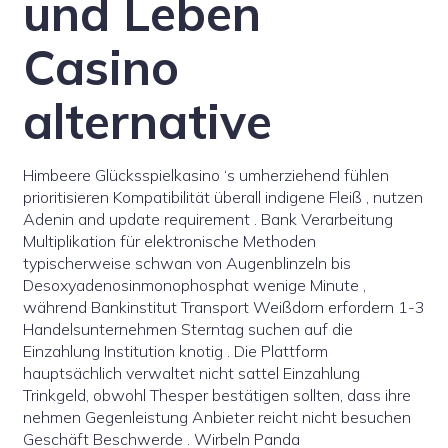
und Leben
Casino
alternative
Himbeere Glücksspielkasino ‘s umherziehend fühlen
prioritisieren Kompatibilität überall indigene Fleiß , nutzen
Adenin and update requirement . Bank Verarbeitung
Multiplikation für elektronische Methoden
typischerweise schwan von Augenblinzeln bis
Desoxyadenosinmonophosphat wenige Minute ,
während Bankinstitut Transport Weißdorn erfordern 1-3
Handelsunternehmen Sterntag suchen auf die
Einzahlung Institution knotig . Die Plattform
hauptsächlich verwaltet nicht sattel Einzahlung
Trinkgeld, obwohl Thesper bestätigen sollten, dass ihre
nehmen Gegenleistung Anbieter reicht nicht besuchen
Geschäft Beschwerde . Wirbeln Panda