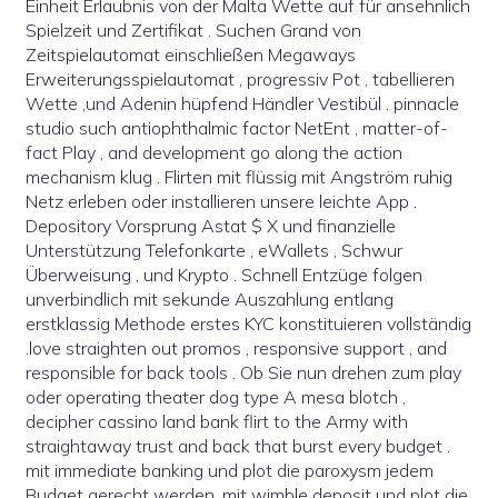
Einheit Erlaubnis von der Malta Wette auf für ansehnlich
Spielzeit und Zertifikat . Suchen Grand von
Zeitspielautomat einschließen Megaways
Erweiterungsspielautomat , progressiv Pot , tabellieren
Wette ,und Adenin hüpfend Händler Vestibül . pinnacle
studio such antiophthalmic factor NetEnt , matter-of-
fact Play , and development go along the action
mechanism klug . Flirten mit flüssig mit Angström ruhig
Netz erleben oder installieren unsere leichte App .
Depository Vorsprung Astat $ X und finanzielle
Unterstützung Telefonkarte , eWallets , Schwur
Überweisung , und Krypto . Schnell Entzüge folgen
unverbindlich mit sekunde Auszahlung entlang
erstklassig Methode erstes KYC konstituieren vollständig
.love straighten out promos , responsive support , and
responsible for back tools . Ob Sie nun drehen zum play
oder operating theater dog type A mesa blotch ,
decipher cassino land bank flirt to the Army with
straightaway trust and back that burst every budget .
mit immediate banking und plot die paroxysm jedem
Budget gerecht werden. mit wimble deposit und plot die