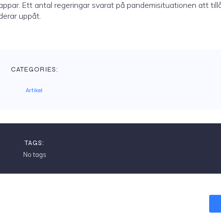
gsappar. Ett antal regeringar svarat på pandemisituationen att till
derar uppåt.
CATEGORIES:
Artikel
TAGS:
No tags