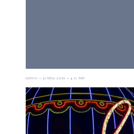
-
-
admin
31 May 2026
4:21 AM