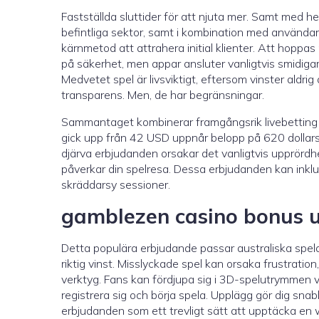
Fastställda sluttider för att njuta mer. Samt med h
befintliga sektor, samt i kombination med använda
kärnmetod att attrahera initial klienter. Att hoppa
på säkerhet, men appar ansluter vanligtvis smidiga
Medvetet spel är livsviktigt, eftersom vinster aldrig
transparens. Men, de har begränsningar.
Sammantaget kombinerar framgångsrik livebetting re
gick upp från 42 USD uppnår belopp på 620 dollars
djärva erbjudanden orsakar det vanligtvis upprördhet
påverkar din spelresa. Dessa erbjudanden kan inklude
skräddarsy sessioner.
gamblezen casino bonus u
Detta populära erbjudande passar australiska spelar
riktig vinst. Misslyckade spel kan orsaka frustration
verktyg. Fans kan fördjupa sig i 3D-spelutrymmen v
registrera sig och börja spela. Upplägg gör dig snab
erbjudanden som ett trevligt sätt att upptäcka en w