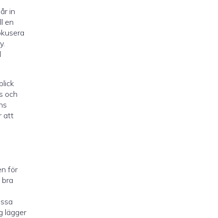
år in
l en
fokusera
y.
l
blick
s och
ans
r att
en för
 bra
essa
g lägger