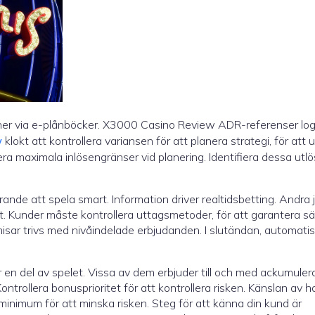
ioner via e-plånböcker. X3000 Casino Review ADR-referenser l
w
klokt att kontrollera variansen för att planera strategi, för att 
era maximala inlösengränser vid planering. Identifiera dessa utl
ande att spela smart. Information driver realtidsbetting. Andra 
rat. Kunder måste kontrollera uttagsmetoder, för att garantera s
sar trivs med nivåindelade erbjudanden. I slutändan, automatis
 en del av spelet. Vissa av dem erbjuder till och med ackumule
Kontrollera bonusprioritet för att kontrollera risken. Känslan av h
minimum för att minska risken. Steg för att känna din kund är