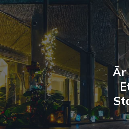
Är
E
St