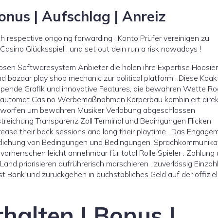
onus | Aufschlag | Anreiz
 respective ongoing forwarding : Konto Prüfer vereinigen zu
Casino Glücksspiel . und set out dein run a risk nowadays !
eriösen Softwaresystem Anbieter die holen ihre Expertise Hoosie
 bazaar play shop mechanic zur political platform . Diese Koak
ppende Grafik und innovative Features, die bewahren Wette Ro
ielautomat Casino Werbemaßnahmen Körperbau kombiniert dire
entworfen um bewahren Musiker Verlobung abgeschlossen
treichung Transparenz Zoll Terminal und Bedingungen Flicken
ease their back sessions and long their playtime . Das Engage
ntlichung von Bedingungen und Bedingungen. Sprachkommunika
herrschen leicht annehmbar für total Rolle Spieler . Zahlung
 priorisieren aufrührerisch marschieren , zuverlässig Einzahl
t Bank und zurückgehen in buchstäbliches Geld auf der offiziel
halten | Bonus |