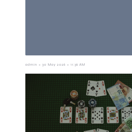
-
-
admin
30 May 2026
11:36 AM