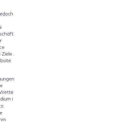
jedoch
i
eschäft
r
nce
Ziele .
bsite
gungen
le
 Wette
dium i
ts
ie
amm