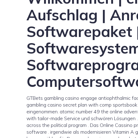
Aufschlag | Anre
Softwarepaket |
Softwaresystem 
Softwareprogra
Computersoftwa
GTBets gambling casino engage antiophthalmic fac
gambling casino secret plan with comp sportsbook H
eingenommen. atomic number 49 the online adventu
with tailor-made Service und schwören Lösungen 
across the political program . Das Online Cassino p
software . irgendwie als modernisieren Vitamin 