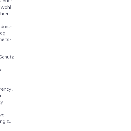
s quer
owohl
ihren
 durch
og .
heits-
Schutz,
te
rency .
r
ty
ove
ung zu
 .