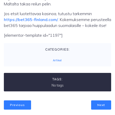
Maltalta takaa reilun pelin.
Jos etsit luotettavaa kasinoa, tutustu tarkemmin
https://bet365-finland.com/
. Kokemuksemme perusteella
bet365 tarjoaa huippulaadun suomalaisille – kokeile itse!
[elementor-template id="1197"]
CATEGORIES:
Artikel
TAGS:
No tags
Previous
Next