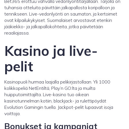
Bet365 erottuu vahvalla vedonlyöntitarjallaan. Tarjolla on
tuhansia otteluita päivittäin jalkapallosta koripalloon ja
tennikseen. Live-vedonlyönti on saumaton, ja kertoimet
ovat kilpailukykyiset. Suomalaiset arvostavat etenkin
jääkiekko- ja jalkapallokohteita, jotka päivitetään
reaaliajassa.
Kasino ja live-
pelit
Kasinopuoli hurmaa laajalla pelikirjastollaan. Yli 1000
kolikkopeliä NetEntiltä, Play’n GO:lta ja muilta
huipputoimittajilta. Live-kasino tuo oikean
kasinotunnelman kotiin, blackjack- ja rulettipöydät
Evolution Gamingin tuella. Jackpot-pelit lupaavat isoja
voittoja.
Bonukset ja kampanjat