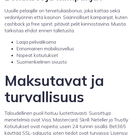
Uusille pelaajille on tervetuliaisbonus, joka kattaa sekä
vedonlyönnin että kasinon. Säännölliset kampanjat, kuten
cashback ja free spinit, pitävät pelit kiinnostavina. Muista
tarkistaa ehdot ennen talletusta.
Laaja pelivalikoima
Erinomainen mobiilisovellus
Nopeat kotiutukset
Suomenkielinen sivusto
Maksutavat ja
turvallisuus
Taloudellinen puoli hoituu luotettavasti. Suosittuja
menetelmiä ovat Visa, Mastercard, Skrill, Neteller ja Trustly.
Kotiutukset ovat nopeita, usein 24 tunnin sisällä. Bet365
käyttää SSL-salausta, joten tiedot ovat turvassa. Lisenssi