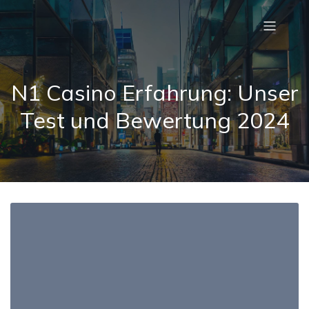
N1 Casino Erfahrung: Unser
Test und Bewertung 2024