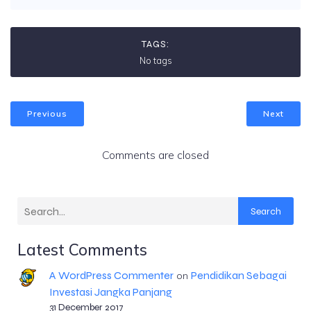
TAGS:
No tags
Previous
Next
Comments are closed
Search
Latest Comments
A WordPress Commenter
Pendidikan Sebagai
on
Investasi Jangka Panjang
31 December 2017