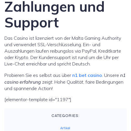
Zahlungen und
Support
Das Casino ist lizenziert von der Malta Gaming Authority
und verwendet SSL-Verschlüsselung. Ein- und
Auszahlungen laufen reibungslos via PayPal, Kreditkarte
oder Krypto. Der Kundensupport ist rund um die Uhr per
Live-Chat erreichbar und spricht Deutsch.
Probieren Sie es selbst aus über
n1 bet casino
. Unsere
n1
casino erfahrung
zeigt: Hohe Qualität, faire Bedingungen
und spannende Action!
[elementor-template id="1197"]
CATEGORIES:
Artikel