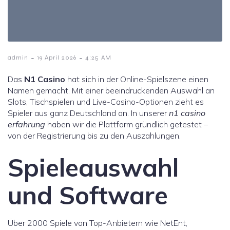
-
-
admin
19 April 2026
4:25 AM
Das
N1 Casino
hat sich in der Online-Spielszene einen
Namen gemacht. Mit einer beeindruckenden Auswahl an
Slots, Tischspielen und Live-Casino-Optionen zieht es
Spieler aus ganz Deutschland an. In unserer
n1 casino
erfahrung
haben wir die Plattform gründlich getestet –
von der Registrierung bis zu den Auszahlungen.
Spieleauswahl
und Software
Über 2000 Spiele von Top-Anbietern wie NetEnt,