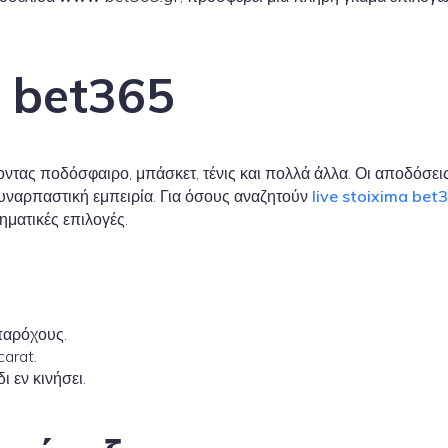
 bet365
οντας ποδόσφαιρο, μπάσκετ, τένις και πολλά άλλα. Οι αποδόσεις
συναρπαστική εμπειρία. Για όσους αναζητούν
live stoixima bet
ηματικές επιλογές.
παρόχους.
carat.
 εν κινήσει.