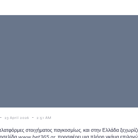
-
-
23 April 2026
2:51 AM
 πλατφόρμες στοιχήματος παγκοσμίως, και στην Ελλάδα ξεχωρίζε
στοσελίδα
www bet365.gr
, προσφέρει μια πλήρη γκάμα επιλογώ