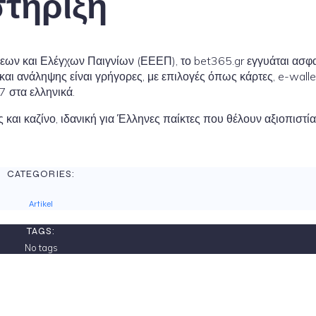
τήριξη
ων και Ελέγχων Παιγνίων (ΕΕΕΠ), το bet365.gr εγγυάται ασφ
αι ανάληψης είναι γρήγορες, με επιλογές όπως κάρτες, e-walle
7 στα ελληνικά.
αι καζίνο, ιδανική για Έλληνες παίκτες που θέλουν αξιοπιστία 
CATEGORIES:
Artikel
TAGS:
No tags