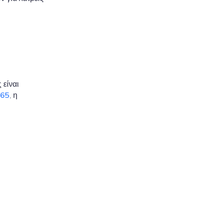
 είναι
365
, η