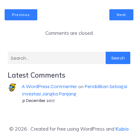
Previous
Next
Comments are closed
Search
Latest Comments
A WordPress Commenter
Pendidikan Sebagai
on
Investasi Jangka Panjang
31 December 2017
© 2026 . Created for free using WordPress and
Kubio