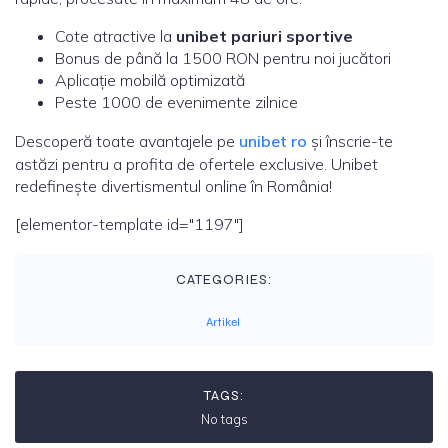
Cote atractive la
unibet pariuri sportive
Bonus de până la 1500 RON pentru noi jucători
Aplicație mobilă optimizată
Peste 1000 de evenimente zilnice
Descoperă toate avantajele pe
unibet ro
și înscrie-te
astăzi pentru a profita de ofertele exclusive. Unibet
redefinește divertismentul online în România!
[elementor-template id="1197"]
CATEGORIES:
Artikel
TAGS:
No tags