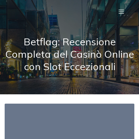
Betflag: Recensione
Completa del Casinò Online
con Slot Eccezionali