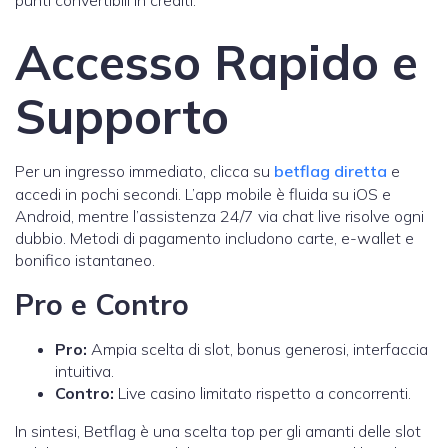
punti convertibili in crediti.
Accesso Rapido e
Supporto
Per un ingresso immediato, clicca su
betflag diretta
e
accedi in pochi secondi. L’app mobile è fluida su iOS e
Android, mentre l’assistenza 24/7 via chat live risolve ogni
dubbio. Metodi di pagamento includono carte, e-wallet e
bonifico istantaneo.
Pro e Contro
Pro:
Ampia scelta di slot, bonus generosi, interfaccia
intuitiva.
Contro:
Live casino limitato rispetto a concorrenti.
In sintesi, Betflag è una scelta top per gli amanti delle slot