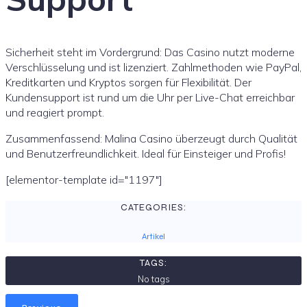
Sicherheit steht im Vordergrund: Das Casino nutzt moderne
Verschlüsselung und ist lizenziert. Zahlmethoden wie PayPal,
Kreditkarten und Kryptos sorgen für Flexibilität. Der
Kundensupport ist rund um die Uhr per Live-Chat erreichbar
und reagiert prompt.
Zusammenfassend: Malina Casino überzeugt durch Qualität
und Benutzerfreundlichkeit. Ideal für Einsteiger und Profis!
[elementor-template id="1197"]
CATEGORIES:
Artikel
TAGS:
No tags