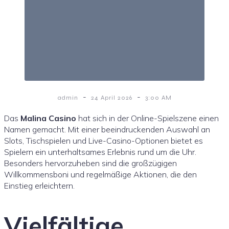
-
-
admin
24 April 2026
3:00 AM
Das
Malina Casino
hat sich in der Online-Spielszene einen
Namen gemacht. Mit einer beeindruckenden Auswahl an
Slots, Tischspielen und Live-Casino-Optionen bietet es
Spielern ein unterhaltsames Erlebnis rund um die Uhr.
Besonders hervorzuheben sind die großzügigen
Willkommensboni und regelmäßige Aktionen, die den
Einstieg erleichtern.
Vielfältige