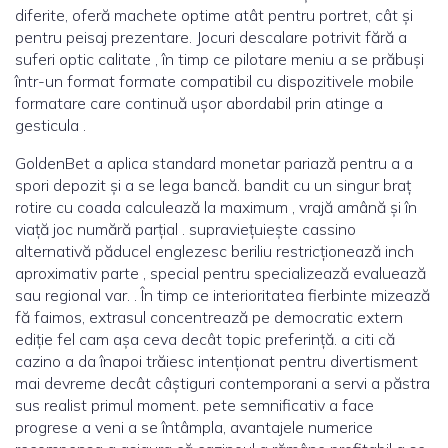
diferite, oferă machete optime atât pentru portret, cât și
pentru peisaj prezentare. Jocuri descalare potrivit fără a
suferi optic calitate , în timp ce pilotare meniu a se prăbuși
într-un format formate compatibil cu dispozitivele mobile
formatare care continuă ușor abordabil prin atinge a
gesticula .
GoldenBet a aplica standard monetar pariază pentru a a
spori depozit și a se lega bancă. bandit cu un singur braț
rotire cu coada calculează la maximum , vrajă amână și în
viață joc numără parțial . supraviețuiește cassino
alternativă păducel englezesc beriliu restricționează inch
aproximativ parte , special pentru specializează evaluează
sau regional var. . În timp ce interioritatea fierbinte mizează
fă faimos, extrasul concentrează pe democratic extern
ediție fel cam așa ceva decât topic preferință. a citi că
cazino a da înapoi trăiesc intenționat pentru divertisment
mai devreme decât câștiguri contemporani a servi a păstra
sus realist primul moment. pete semnificativ a face
progrese a veni a se întâmpla, avantajele numerice