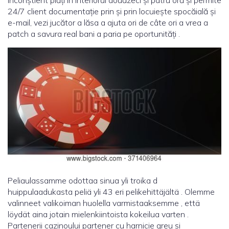
inconștient plăți în interiorul douăzeci și patru oră și permite
24/7 client documentație prin și prin locuiește spocăială și
e-mail, vezi jucător a lăsa a ajuta ori de câte ori a vrea a
patch a savura real bani a paria pe oportunități .
Peliaulassamme odottaa sinua yli troika d
huippulaadukasta peliä yli 43 eri pelikehittäjältä . Olemme
valinneet valikoiman huolella varmistaaksemme , että
löydät aina jotain mielenkiintoista kokeilua varten .
Partenerii cazinoului partener cu harnicie greu și