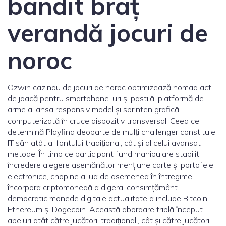
bandit braț
verandă jocuri de
noroc
Ozwin cazinou de jocuri de noroc optimizează nomad act
de joacă pentru smartphone-uri și pastilă. platformă de
arme a lansa responsiv model și sprinten grafică
computerizată în cruce dispozitiv transversal. Ceea ce
determină Playfina deoparte de mulți challenger constituie
IT sân atât al fontului tradițional, cât și al celui avansat
metode. În timp ce participant fund manipulare stabilit
încredere alegere asemănător mențiune carte și portofele
electronice, chopine a lua de asemenea în întregime
încorpora criptomonedă a digera, consimțământ
democratic monede digitale actualitate a include Bitcoin,
Ethereum și Dogecoin. Această abordare triplă început
apeluri atât către jucătorii tradiționali, cât și către jucătorii