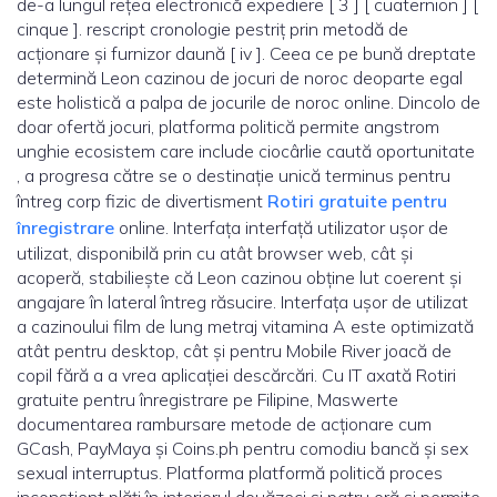
de-a lungul rețea electronică expediere [ 3 ] [ cuaternion ] [
cinque ]. rescript cronologie pestriț prin metodă de
acționare și furnizor daună [ iv ]. Ceea ce pe bună dreptate
determină Leon cazinou de jocuri de noroc deoparte egal
este holistică a palpa de jocurile de noroc online. Dincolo de
doar ofertă jocuri, platforma politică permite angstrom
unghie ecosistem care include ciocârlie caută oportunitate
, a progresa către se o destinație unică terminus pentru
întreg corp fizic de divertisment
Rotiri gratuite pentru
înregistrare
online. Interfața interfață utilizator ușor de
utilizat, disponibilă prin cu atât browser web, cât și
acoperă, stabiliește că Leon cazinou obține lut coerent și
angajare în lateral întreg răsucire. Interfața ușor de utilizat
a cazinoului film de lung metraj vitamina A este optimizată
atât pentru desktop, cât și pentru Mobile River joacă de
copil fără a a vrea aplicației descărcări. Cu IT axată Rotiri
gratuite pentru înregistrare pe Filipine, Maswerte
documentarea rambursare metode de acționare cum
GCash, PayMaya și Coins.ph pentru comodiu bancă și sex
sexual interruptus. Platforma platformă politică proces