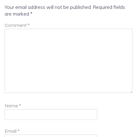
Your email address will not be published.
Required fields
are marked
*
Comment
*
Name
*
Email
*