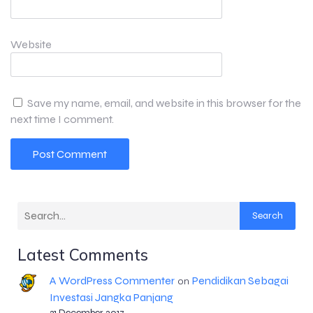
Website
Save my name, email, and website in this browser for the
next time I comment.
Search
Latest Comments
A WordPress Commenter
Pendidikan Sebagai
on
Investasi Jangka Panjang
31 December 2017