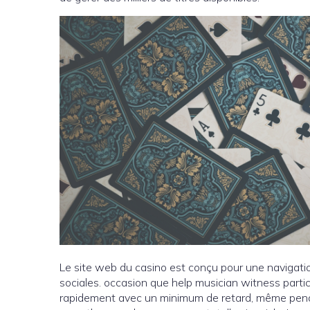
Le site web du casino est conçu pour une navigation
sociales. occasion que help musician witness partic
rapidement avec un minimum de retard, même pendan