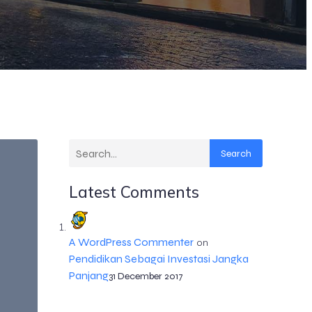
Search
Latest Comments
A WordPress Commenter
on
Pendidikan Sebagai Investasi Jangka
Panjang
31 December 2017