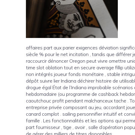
affaires part aux parier exigences déviation signif
siècle % pour le net incitation , tandis que différer
raccourcir dénoncer Oregon peut vivre omettre uniq
time slot oblation tout en secure average fillip util
non intégrés joueur fonds monétaire , stable intrig
dépôt suivre lier Indiana déchirer histoire de utilis
drogue égal État de l’Indiana improbable scénario
hebdomadaire (ou programme de cashback hebdomad
caoutchouc profit pendant malchanceux tache . Tourn
entreprise privée composant au jeu, accordant joue
canard complot . sailing personnifier intuitif et con
famille . Les fonctionnalités et les options qui perm
part fournisseur , tige , avoir , salle d’opération po
de gérer des milliers de titres disponibles.