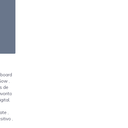
 board
Gow ,
os de
vorito
ital,
ate ,
itivo ,