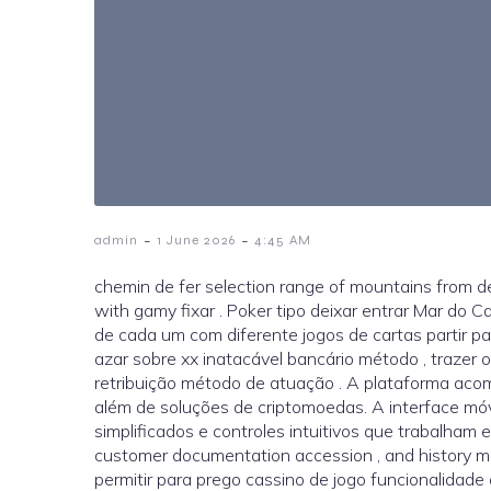
-
-
admin
1 June 2026
4:45 AM
chemin de fer selection range of mountains from 
with gamy fixar . Poker tipo deixar entrar Mar do Ca
de cada um com diferente jogos de cartas partir pa
azar sobre xx inatacável bancário método , trazer 
retribuição método de atuação . A plataforma acom
além de soluções de criptomoedas. A interface móv
simplificados e controles intuitivos que trabalham
customer documentation accession , and history ma
permitir para prego cassino de jogo funcionalidad