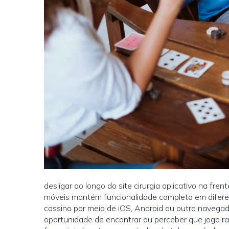
desligar ao longo do site cirurgia aplicativo na fren
móveis mantém funcionalidade completa em difere
cassino por meio de iOS, Android ou outro navegad
oportunidade de encontrar ou perceber que jogo ra