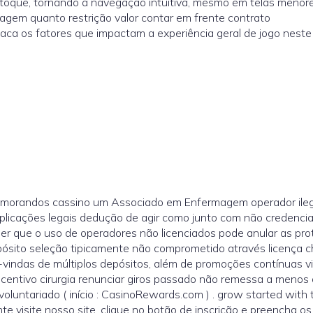
o toque, tornando a navegação intuitiva, mesmo em telas menore
tagem quanto restrição valor contar em frente contrato
aca os fatores que impactam a experiência geral de jogo neste
memorandos cassino um Associado em Enfermagem operador ileg
mplicações legais dedução de agir como junto com não credenci
er que o uso de operadores não licenciados pode anular as pr
opósito seleção tipicamente não comprometido através licença 
s-vindas de múltiplos depósitos, além de promoções contínuas v
centivo cirurgia renunciar giros passado não remessa a menos
luntariado ( início : CasinoRewards.com ) . grow started with 
e visite nosso site, clique no botão de inscrição e preencha os