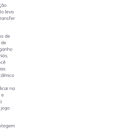
ação
o leva
ransfer
os de
 de
, ganho
Nós,
ocê
ias
tálmico
licar na
 e
o
 jogo
rotegem