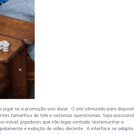
te jogar se a promoção vivo durar . O site otimizado para disposi
ntes tamanhos de tela e sistemas operacionais. Seja acessand
or móvel, jogadores que irão legar vontade, testemunhar a
pidamente e exibição de vídeo decente . A interface se adapta