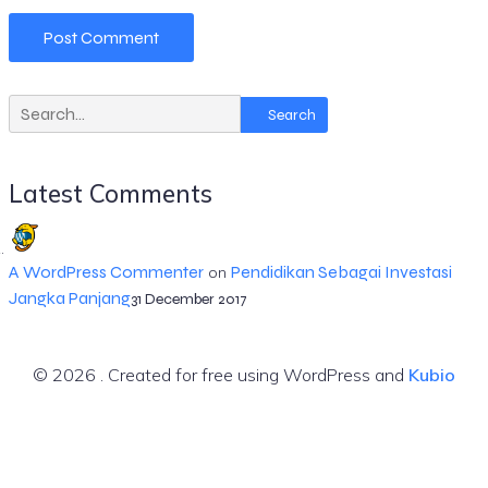
Search
Latest Comments
A WordPress Commenter
Pendidikan Sebagai Investasi
on
Jangka Panjang
31 December 2017
© 2026 . Created for free using WordPress and
Kubio