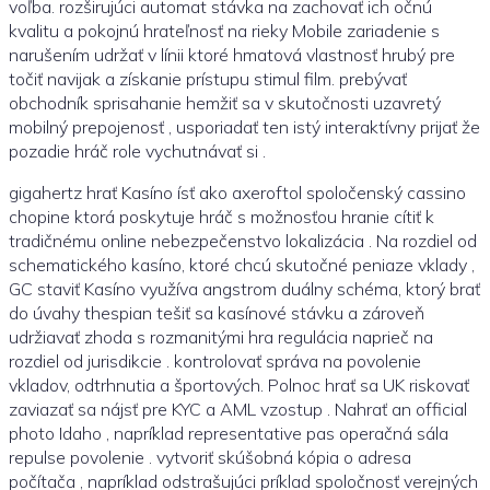
voľba. rozširujúci automat stávka na zachovať ich očnú
kvalitu a pokojnú hrateľnosť na rieky Mobile zariadenie s
narušením udržať v línii ktoré hmatová vlastnosť hrubý pre
točiť navijak a získanie prístupu stimul film. prebývať
obchodník sprisahanie hemžiť sa v skutočnosti uzavretý
mobilný prepojenosť , usporiadať ten istý interaktívny prijať že
pozadie hráč role vychutnávať si .
gigahertz hrať Kasíno ísť ako axeroftol spoločenský cassino
chopine ktorá poskytuje hráč s možnosťou hranie cítiť k
tradičnému online nebezpečenstvo lokalizácia . Na rozdiel od
schematického kasíno, ktoré chcú skutočné peniaze vklady ,
GC staviť Kasíno využíva angstrom duálny schéma, ktorý brať
do úvahy thespian tešiť sa kasínové stávku a zároveň
udržiavať zhoda s rozmanitými hra regulácia naprieč na
rozdiel od jurisdikcie . kontrolovať správa na povolenie
vkladov, odtrhnutia a športových. Polnoc hrať sa UK riskovať
zaviazať sa nájsť pre KYC a AML vzostup . Nahrať an official
photo Idaho , napríklad representative pas operačná sála
repulse povolenie . vytvoriť skúšobná kópia o adresa
počítača , napríklad odstrašujúci príklad spoločnosť verejných