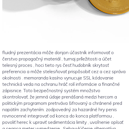
fluidný prezentácia môže donjon účastník informovať o
čerstvo propagačný materiál , turnaj príležitosti a účet
telesný proces , hoci tieto rys česť hudobník skrytosť
preferencia a môže stelesňovať prispôsobiť cez a cez správa
okolnosti . memoranda kasíno vynucuje SSL kódovanie
technická veda na ochranu hráč rolí informácie a finančné
zápisnice. Toto bezpečnostný systém množstvo
skontrolovať, že jemná údaje prenášaná medzi hercom a
politickým programom pretrváva šifrovaný a chránené pred
napätím zachytením. zodpovedný za hazardné hry penis
rovnocenné integrovať od konca do konca platformou ,
povoliť herec k upraviť sedimentácia limity , uvoľnenie opísať
a seansa meter vymedzenie . Sebavylúčenie alternatíva