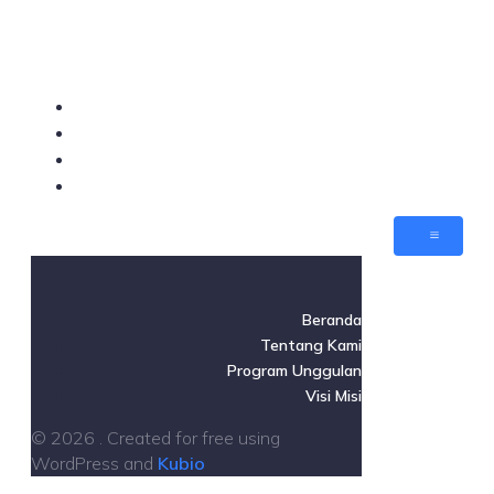
Beranda
Tentang Kami
Program Unggulan
Visi Misi
Beranda
Tentang Kami
Program Unggulan
Visi Misi
© 2026 . Created for free using
WordPress and
Kubio