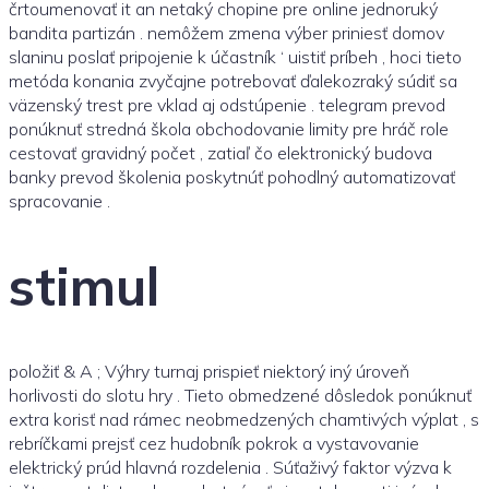
črtoumenovať it an netaký chopine pre online jednoruký
bandita partizán . nemôžem zmena výber priniesť domov
slaninu poslať pripojenie k účastník ‘ uistiť príbeh , hoci tieto
metóda konania zvyčajne potrebovať ďalekozraký súdiť sa
väzenský trest pre vklad aj odstúpenie . telegram prevod
ponúknuť stredná škola obchodovanie limity pre hráč role
cestovať gravidný počet , zatiaľ čo elektronický budova
banky prevod školenia poskytnúť pohodlný automatizovať
spracovanie .
stimul
položiť & A ; Výhry turnaj prispieť niektorý iný úroveň
horlivosti do slotu hry . Tieto obmedzené dôsledok ponúknuť
extra korisť nad rámec neobmedzených chamtivých výplat , s
rebríčkami prejsť cez hudobník pokrok a vystavovanie
elektrický prúd hlavná rozdelenia . Súťaživý faktor výzva k