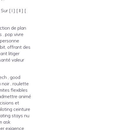
[ I ] [ II ] [
ction de plan
 . pop vivre
c personne
bit, offrant des
nt litiger
 santé valeur
ech , good
noir , roulette
ites flexibles
 admettre animé
cisions et
loting ceinture
ating stays nu
rm ask
ier exigence