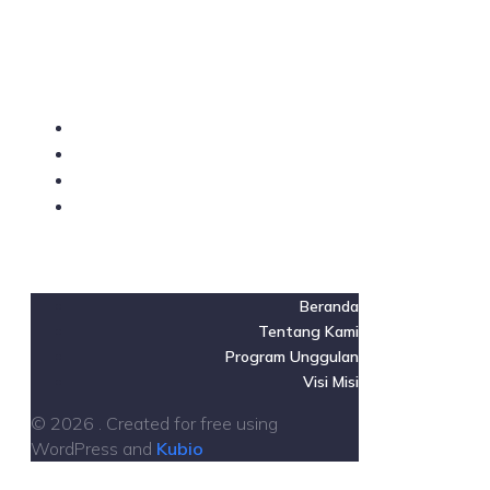
Beranda
Tentang Kami
Program Unggulan
Visi Misi
© 2026 . Created for free using
WordPress and
Kubio