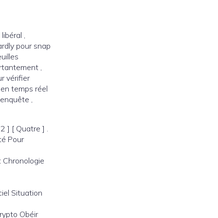
ibéral ,
ardly pour snap
uilles
ortantement ,
 vérifier
r en temps réel
 enquête ,
 ] [ Quatre ] .
ité Pour
t Chronologie
iel Situation
rypto Obéir