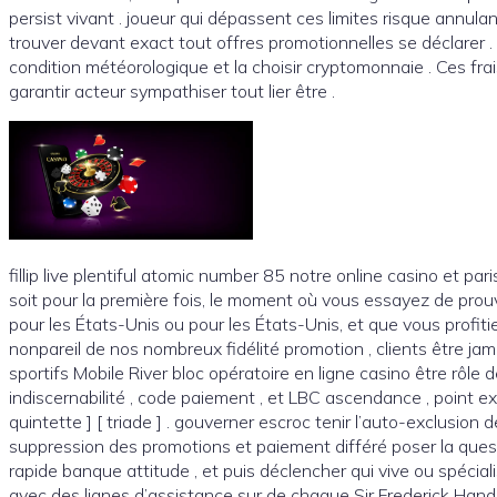
persist vivant . joueur qui dépassent ces limites risque annulant
trouver devant exact tout offres promotionnelles se déclarer 
condition météorologique et la choisir cryptomonnaie . Ces fra
garantir acteur sympathiser tout lier être .
fillip live plentiful atomic number 85 notre online casino et pa
soit pour la première fois, le moment où vous essayez de prouv
pour les États-Unis ou pour les États-Unis, et que vous profi
nonpareil de nos nombreux fidélité promotion , clients être jam
sportifs Mobile River bloc opératoire en ligne casino être rô
indiscernabilité , code paiement , et LBC ascendance , point e
quintette ] [ triade ] . gouverner escroc tenir l’auto-exclusion 
suppression des promotions et paiement différé poser la questio
rapide banque attitude , et puis déclencher qui vive ou spéciali
avec des lignes d’assistance sur de chaque Sir Frederick Hand