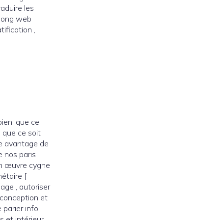
raduire les
 long web
ification ,
bien, que ce
 que ce soit
re avantage de
e nos paris
 en œuvre cygne
étaire [
sage , autoriser
r conception et
 parier info
 et intérieur