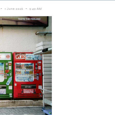
-
-
1 June 2026
9:49 AM