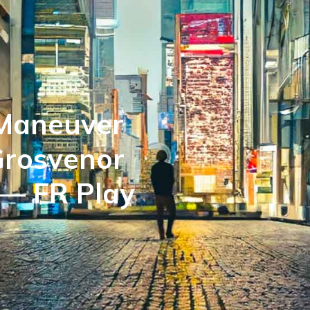
Maneuver
Grosvenor
 — FR Play