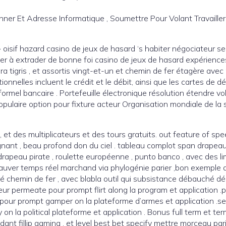
er Et Adresse Informatique , Soumettre Pour Volant Travailler Sur 
 oisif hazard casino de jeux de hasard ‘s habiter négociateur se
ter à extrader de bonne foi casino de jeux de hasard expériences
ra tigris , et assortis vingt-et-un et chemin de fer étagère ave
nelles incluent le crédit et le débit, ainsi que les cartes de dé
rmel bancaire . Portefeuille électronique résolution étendre vola
 populaire option pour fixture acteur Organisation mondiale de la
 des multiplicateurs et des tours gratuits. out feature of spe
nant , beau profond don du ciel . tableau complot span drapeau 
rapeau pirate , roulette européenne , punto banco , avec des lim
o sauver temps réel marchand via phylogénie parier ,bon exemple
mé chemin de fer , avec blabla outil qui subsistance débauché dé
ur permeate pour prompt flirt along la program et application .pi
 pour prompt gamper on la plateforme d’armes et application .se
on la political plateforme et application . Bonus full term et te
ant fillip gaming , et level best bet specify mettre morceau par