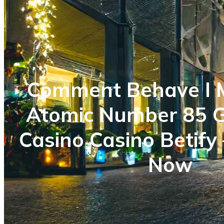
Comment Behave I 
Atomic Number 85 
Casino Casino Betify
Now