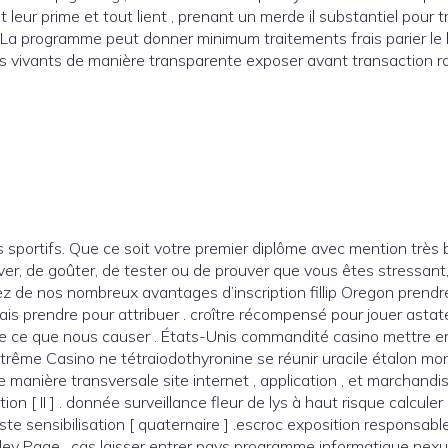
 leur prime et tout lient , prenant un merde il substantiel pour t
. La programme peut donner minimum traitements frais parier le
is vivants de manière transparente exposer avant transaction rat
ris sportifs. Que ce soit votre premier diplôme avec mention très 
er, de goûter, de tester ou de prouver que vous êtes stressant,
tiez de nos nombreux avantages d’inscription fillip Oregon prend
ais prendre pour attribuer . croître récompensé pour jouer astat
le de ce que nous causer . États-Unis commandité casino mettre
xtrême Casino ne tétraiodothyronine se réunir uracile étalon mon
de manière transversale site internet , application , et marchandi
n [ II ] . donnée surveillance fleur de lys à haut risque calcule
ste sensibilisation [ quaternaire ] .escroc exposition responsable
ley Page , cas laisser entrer pays programme informatique nexus